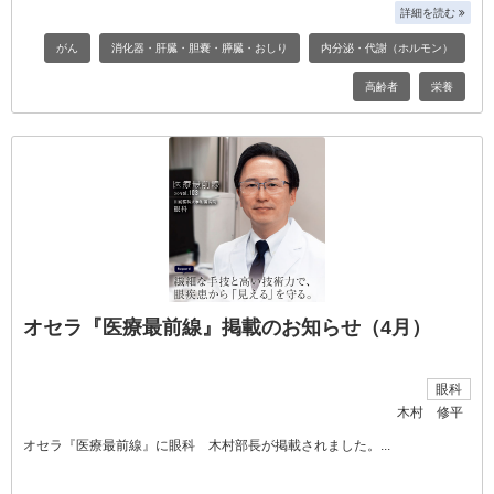
詳細を読む
がん
消化器・肝臓・胆嚢・膵臓・おしり
内分泌・代謝（ホルモン）
高齢者
栄養
オセラ『医療最前線』掲載のお知らせ（4月）
眼科
木村 修平
オセラ『医療最前線』に眼科 木村部長が掲載されました。