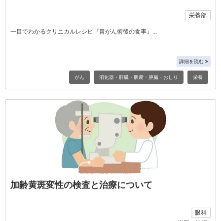
栄養部
一目でわかるクリニカルレシピ『胃がん術後の食事』
詳細を読む
がん
消化器・肝臓・胆嚢・膵臓・おしり
栄養
加齢黄斑変性の検査と治療について
眼科