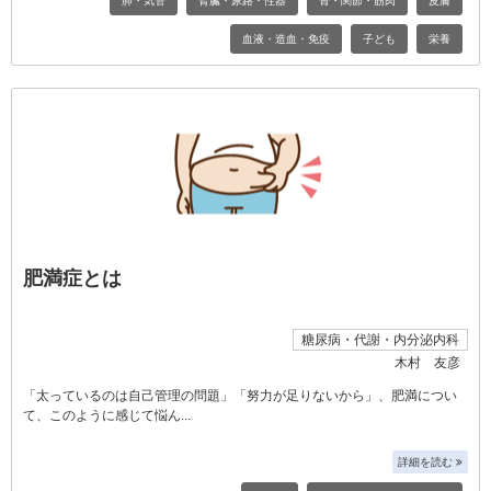
肺・気管
腎臓・尿路・性器
骨・関節・筋肉
皮膚
血液・造血・免疫
子ども
栄養
肥満症とは
糖尿病・代謝・内分泌内科
木村 友彦
「太っているのは自己管理の問題」「努力が足りないから」、肥満につい
て、このように感じて悩ん
詳細を読む