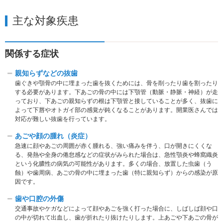
主な対象疾患
関係する症状
親知らずなどの抜歯
歯ぐきや顎骨の中に埋まった歯を抜くためには、骨を削ったり歯を割ったり
する必要があります。下あごの骨の中には下顎管（動脈・静脈・神経）が走
っており、下あごの親知らずの根は下顎管と接していることが多く、抜歯に
よって下唇やオトガイ部の感覚が鈍くなることがあります。開業医さんでは
対応が難しい抜歯を行っています。
あごや顔の腫れ（炎症）
急速に顔やあごの周囲が⾚く腫れる、強い痛みを伴う、⼝が開きにくくな
る、発熱や全⾝の倦怠感などの症状がみられた場合は、急性顎炎や蜂窩織炎
という化膿性の病気の可能性があります。多くの場合、放置した⾍⻭（う
蝕）や歯周病、あごの⾻の中に埋まった⻭（特に親知らず）からの感染が原
因です。
歯や口腔の外傷
交通事故やケガなどによって顔やあごを強く打った場合に、しばしば顔や⼝
の中が切れて出血し、歯が折れたり抜けたりします。上あごや下あごの骨が