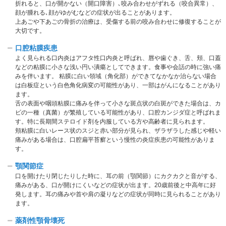
折れると、⼝が開かない（開⼝障害）､咬み合わせがずれる（咬合異常）、
顔が腫れる､顔がゆがむなどの症状が出ることがあります。
上あごや下あごの⾻折の治療は、受傷する前の咬み合わせに修復することが
⼤切です。
⼝腔粘膜疾患
よく⾒られる⼝内炎はアフタ性⼝内炎と呼ばれ、唇や⻭ぐき、⾆、頬、⼝蓋
などの粘膜に⼩さな浅い円い潰瘍としてできます。⾷事や会話の時に強い痛
みを伴います。 粘膜に⽩い領域（角化部）ができてなかなか治らない場合
は⽩板症という白色角化病変の可能性があり、⼀部はがんになることがあり
ます。
⾆の表⾯や咽頭粘膜に痛みを伴って⼩さな斑点状の⽩斑ができた場合は、カ
ビの一種（真菌）が繁殖している可能性があり、口腔カンジダ症と呼ばれま
す。特に長期間ステロイド剤を内服している⽅や高齢者に見られます。
頬粘膜に⽩いレース状のスジと⾚い部分が見られ、ザラザラした感じや軽い
痛みがある場合は、口腔扁平苔癬という慢性の炎症疾患の可能性がありま
す。
顎関節症
⼝を開けたり閉じたりした時に、⽿の前（顎関節）にカクカクと⾳がする、
痛みがある、⼝が開けにくいなどの症状が出ます。20歳前後と中⾼年に好
発します。⽿の痛みや⾸や肩の凝りなどの症状が同時に見られることがあり
ます。
薬剤性顎骨壊死