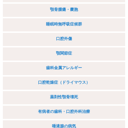
顎骨腫瘍・嚢胞
睡眠時無呼吸症候群
口腔外傷
顎関節症
歯科金属アレルギー
口腔乾燥症（ドライマウス）
薬剤性顎骨壊死
有病者の⻭科・⼝腔外科治療
唾液腺の病気