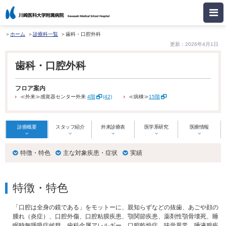
ホーム
診療科一覧
歯科・口腔外科
更新：2026年4月1日
歯科・口腔外科
フロア案内
≪外来≫感覚器センター外来
4階
(42)
≪病棟≫
15階
診療概要
スタッフ紹介
外来診療表
医学系研究
医療情報
特徴・特色
主な対象疾患・症状
実績
特徴・特色
「口腔は全身の鏡である」をモットーに、親知らずなどの抜歯、あごや顔の
腫れ（炎症）、口腔外傷、口腔粘膜疾患、顎関節疾患、薬剤性顎骨壊死、睡
眠時無呼吸症候群、歯科金属アレルギー、口腔乾燥症、味覚異常、唾液腺疾