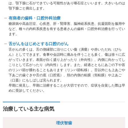
は、顎下腺に⽯ができている可能性があり唾⽯症といいます。大きいものは
顎下腺ごと摘出します。
有病者の歯科・口腔外科治療
糖尿病や⾼血圧症、心疾患、肝・腎障害、脳神経系疾患、抗凝固剤を服⽤中
など、種々の内科系疾患を有する患者さんの⻭科・⼝腔外科治療を⾏ってい
ます。
舌がんをはじめとする口腔のがん
⾆がんの多くは、⾆の側縁部に治りにくい傷（潰瘍）や⾚いただれ（びら
ん）としてできます。⾷事や会話時に痛みを伴うことも多く、傷は徐々に広
がっていきます。表⾯が⽩く盛り上がったり（外向性）、内側に向かってし
こりとして広がったり（内向性）します。また、経過とともにあごの下や⾸
のリンパ節が腫れることもあります（リンパ節転移）。舌以外にも上あごや
下あごの⻭ぐきや⾆の底（⼝腔底）、頬の内側の粘膜（頬粘膜）や上あご
（⼝蓋）にもしばしば見られます。
早期に発⾒し、早期に治療することが大切ですので、症状を⾃覚した際は早
めに受診してください。
治療している主な病気
埋伏智歯