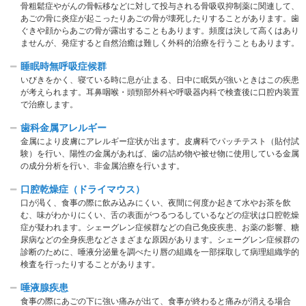
骨粗鬆症やがんの骨転移などに対して投与される骨吸収抑制薬に関連して、
あごの骨に炎症が起こったりあごの骨が壊死したりすることがあります。歯
ぐきや顔からあごの骨が露出することもあります。頻度は決して高くはあり
ませんが、発症すると自然治癒は難しく外科的治療を行うこともあります。
睡眠時無呼吸症候群
いびきをかく、寝ている時に息が⽌まる、⽇中に眠気が強いときはこの疾患
が考えられます。⽿⿐咽喉・頭頸部外科や呼吸器内科で検査後に⼝腔内装置
で治療します。
歯科金属アレルギー
⾦属により⽪膚にアレルギー症状が出ます。⽪膚科でパッチテスト（貼付試
験）を⾏い、陽性の⾦属があれば、歯の詰め物や被せ物に使用している⾦属
の成分分析を⾏い、⾮⾦属治療を⾏います。
口腔乾燥症（ドライマウス）
⼝が渇く、⾷事の際に飲み込みにくい、夜間に何度か起きて水やお茶を飲
む、味がわかりにくい、⾆の表⾯がつるつるしているなどの症状は⼝腔乾燥
症が疑われます。シェーグレン症候群などの自己免疫疾患、お薬の影響、糖
尿病などの全身疾患などさまざまな原因があります。シェーグレン症候群の
診断のために、唾液分泌量を調べたり唇の組織を一部採取して病理組織学的
検査を行ったりすることがあります。
唾液腺疾患
⾷事の際にあごの下に強い痛みが出て、⾷事が終わると痛みが消える場合