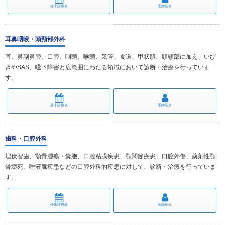
外来診療表
医師紹介
耳鼻咽喉・頭頸部外科
耳、鼻副鼻腔、口腔、咽頭、喉頭、気管、食道、甲状腺、頭頸部に加え、いび
きやSAS、嚥下障害と広範囲にわたる領域において診断・治療を行っていま
す。
外来診療表
医師紹介
歯科・口腔外科
埋伏智歯、顎骨腫瘍・嚢胞、口腔粘膜疾患、顎関節疾患、口腔外傷、薬剤性顎
⾻壊死、唾液腺疾患などの⼝腔外科的疾患に対して、診断・治療を⾏っていま
す。
外来診療表
医師紹介