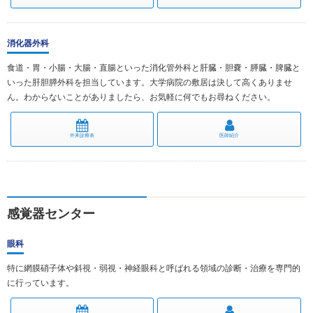
消化器外科
食道・胃・小腸・大腸・直腸といった消化管外科と肝臓・胆嚢・膵臓・脾臓と
いった肝胆膵外科を担当しています。大学病院の敷居は決して高くありませ
ん。わからないことがありましたら、お気軽に何でもお尋ねください。
外来診療表
医師紹介
感覚器センター
眼科
特に網膜硝子体や斜視・弱視・神経眼科と呼ばれる領域の診断・治療を専門的
に行っています。