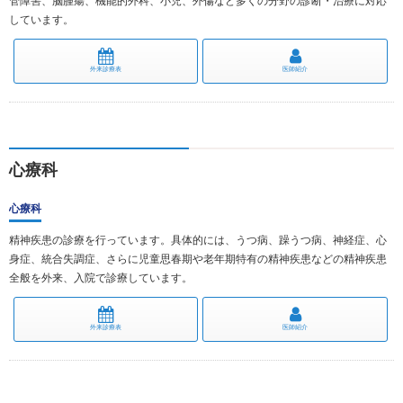
管障害、脳腫瘍、機能的外科、小児、外傷など多くの分野の診断・治療に対応
しています。
外来診療表
医師紹介
心療科
心療科
精神疾患の診療を行っています。具体的には、うつ病、躁うつ病、神経症、心
身症、統合失調症、さらに児童思春期や老年期特有の精神疾患などの精神疾患
全般を外来、入院で診療しています。
外来診療表
医師紹介