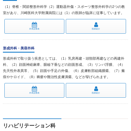
（1）脊椎・関節整形外科学（2）運動器外傷・スポーツ整形外科学の2つの教
室があり、川崎医科大学附属病院には（1）の医師が臨床に従事しています。
外来診療表
医師紹介
形成外科・美容外科
形成外科で取り扱う疾患としては、（1）乳房再建・頭頸部再建などの再建外
科、（2）顔面神経麻痺、眼瞼下垂などの顔面形成、（3）リンパ浮腫、（4）
先天性外表異常、（5）顔面や手足の外傷、（6）皮膚軟部組織腫瘍、（7）瘢
痕やケロイド、（8）褥瘡や難治性皮膚潰瘍、などが挙げられます。
外来診療表
医師紹介
リハビリテーション科