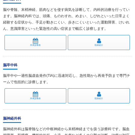
脳や脊髄、末梢神経、筋肉などを侵す病気を診断して、内科的治療を行ってい
ます。脳神経内科では、頭痛、ものわすれ、めまい、しびれといった日常よく
経験する症状から、手足が動きにくい、歩きにくいといった運動障害、けいれ
ん、意識障害といった緊急性の高い症状まで幅広く診察します。
外来診療表
医師紹介
脳卒中科
脳卒中や一過性脳虚血発作(TIA)に迅速対応し、急性期から再発予防まで専門チ
ームで包括的に診療します。
外来診療表
医師紹介
脳神経外科
脳神経外科は脳脊髄などの中枢神経から末梢神経までを扱う診療科です。脳血