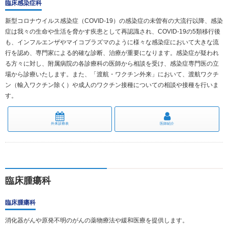
臨床感染症科
新型コロナウイルス感染症（COVID-19）の感染症の未曽有の大流行以降、感染
症は我々の生命や生活を脅かす疾患として再認識され、COVID-19の5類移行後
も、インフルエンザやマイコプラズマのように様々な感染症において大きな流
行を認め、専門家による的確な診断、治療が重要になります。感染症が疑われ
る方々に対し、附属病院の各診療科の医師から相談を受け、感染症専門医の立
場から診療いたします。また、「渡航・ワクチン外来」において、渡航ワクチ
ン（輸入ワクチン除く）や成人のワクチン接種についての相談や接種を行いま
す。
外来診療表
医師紹介
臨床腫瘍科
臨床腫瘍科
消化器がんや原発不明のがんの薬物療法や緩和医療を提供します。