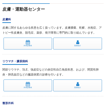
皮膚・運動器センター
皮膚科
皮膚に関するあらゆる疾患を広く扱っています。皮膚腫瘍、乾癬、水疱症、ア
トピー性皮膚炎、脱毛症、薬疹、発汗障害に専門的に取り組んでいます。
外来診療表
医師紹介
リウマチ・膠原病科
関節リウマチ、SLE、強皮症などの炎症性⾃⼰免疫疾患、および、間質性肺
炎・肺高血圧などの臓器病変の診療を行います。
外来診療表
医師紹介
整形外科