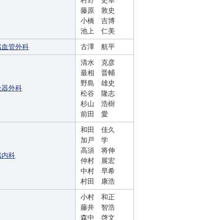
村野 史華
藤原 敦史
小橋 吉博
池上 仁美
臓血管外科
古澤 航平
清水 克彦
最相 晋輔
野島 雄史
吸器外科
松谷 隆志
杉山 浩樹
前田 愛
和田 佳久
加戸 学
高須 将伸
臓内科
仲村 展宏
中村 早希
村田 康浩
小村 和正
藤井 智浩
森中 啓文