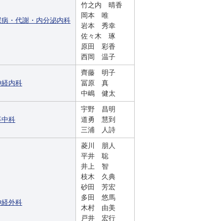
竹之内 晴香
岡本 唯
尿病・代謝・内分泌内科
岩本 秀幸
佐々木 琢
原田 彩香
西岡 温子
齊藤 明子
神経内科
冨原 真
中嶋 健太
宇野 昌明
卒中科
道勇 慧到
三浦 人詩
菱川 朋人
平井 聡
井上 智
枝木 久典
砂田 芳宏
多田 悠馬
神経外科
木村 由美
戸井 宏行