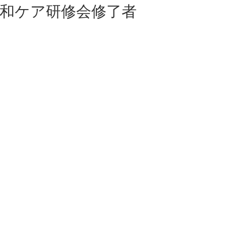
和ケア研修会修了者
後発医薬品のある先発医
薬品（長期収載品）の選
定療養について