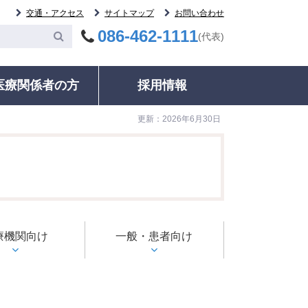
交通・アクセス
サイトマップ
お問い合わせ
086-462-1111
(代表)
医療関係者の方
採用情報
更新：2026年6月30日
委員会
案内
その他
統計・データ
いて
等委員会
ック・健康診断
各種証明書の発行
ご紹介患者のFAX予約について
輸血について
治療実績・手術件数
監査委員会
ネル検査時における二次的所見への対応
動指導・グループ
診療記録（カルテ等）開示について
募集中の治験について
病院情報の公表
室
相談窓口・お問い合わせ
検査について
病院年報
る監査委員会
ドオピニオン外来
相談窓口・お問い合わせ
人材育成
明書の発行
療機関向け
医療福祉相談
ＮＣＤデータベース事業
一般・患者向け
録（カルテ等）開
施設・駐車情報のご案内
いて
電子的診療情報連携体制
室のご案内
のご案内
整備加算、電子的歯科診
種のご案内
療情報連携体制整備加算