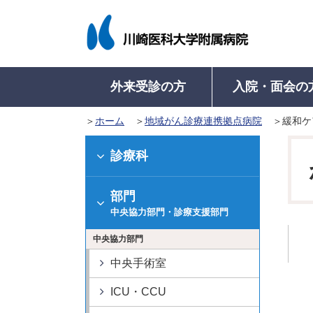
外来受診の方
入院・面会の
ホーム
地域がん診療連携拠点病院
緩和ケ
入院について
病院概要
外来受診について
医療関係者の方
病名から診療科を探す
病名から診療科を探す
入院のご案内
病院長挨拶
学会認定施設等
初来院の方
地域医療連携室に
入院中の
診療科
（初めて受診さ
入院に際してのお願い
理念・基本方針
病院機能評価認定
診療科・部門一
入院中の
再来院の方
部門
入院生活について
医療安全管理指針
ISO 15189 認定
看護師特定行為
入院費の
外来診療表
（診察カードを
中央協力部門・診療支援部門
入院の手続き
倫理指針
教育病院として
退院の手
診療の予約
中央協力部門
入院のご準備
意思決定支援に関する指
医学系研究
健康診断で精密
針
高次脳機能障害及
中央手術室
紹介状をお持ち
病院沿革
関連障害に対する
及事業
紹介状なしで受
ICU・CCU
病院組織図
病院からのお願い
診療費の計算と