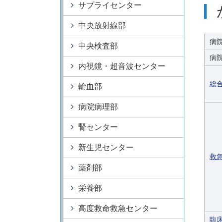
病院情報
サプライセンター
附属病院50周年記
特定機能病院
中央放射線部
大学病院改革プラ
指定医療機関
病
中央検査部
病
内視鏡・超音波センター
総
輸血部
病院病理部
腎センター
新生児センター
救
薬剤部
栄養部
高度救命救急センター
臨