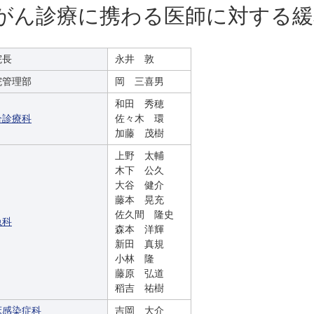
がん診療に携わる医師に対する緩
施設基準等
念誌
先進医療
ン
院長
永井 敦
院管理部
岡 三喜男
和田 秀穂
合診療科
佐々木 環
加藤 茂樹
上野 太輔
木下 公久
大谷 健介
藤本 晃充
佐久間 隆史
急科
森本 洋輝
新田 真規
小林 隆
藤原 弘道
稻吉 祐樹
床感染症科
吉岡 大介