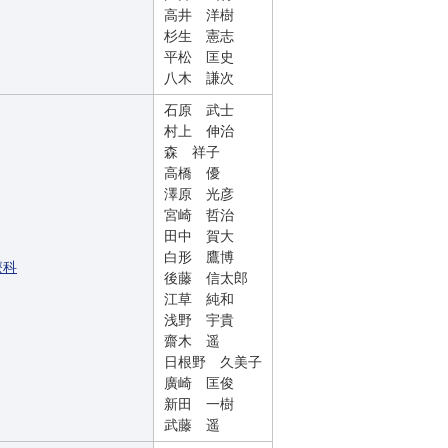
高井 洋樹
杉生 憲志
平松 匡史
八木 謙次
石原 武士
村上 伸治
森 祥子
高橋 優
澤原 光彦
宮崎 哲治
田中 賀大
白形 鷹博
療科
後藤 信太郎
江草 純和
浅野 宇貴
齋木 遥
日根野 久美子
廣崎 匡俊
新田 一樹
武藤 遥