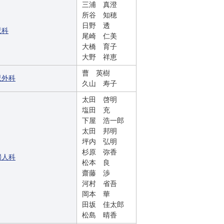
三浦 真澄
所谷 知穂
日野 透
児科
尾崎 仁美
大橋 育子
大野 祥恵
曹 英樹
児外科
久山 寿子
太田 啓明
塩田 充
下屋 浩一郎
太田 邦明
坪内 弘明
杉原 弥香
婦人科
松本 良
齋藤 渉
河村 省吾
岡本 華
田坂 佳太郎
松島 晴香