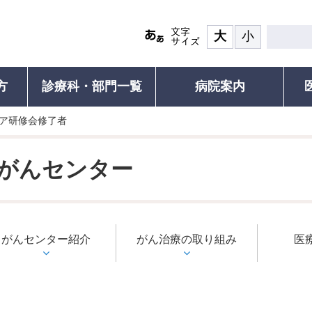
大
小
方
診療科・部門一覧
病院案内
ア研修会修了者
患者の権利
診療について
面会・お見舞い
認定再生医療等
その他ご
ついて(ご紹介の流れと手順)
食事
患者の権利・患者の皆さまへ
診療受付・診療時間と休診日
面会・お見舞いのご案内
ご紹介患者のオンライン予約につ
認定再生医療
人間ド
がんセンター
れる方）
覧
お部屋
外来診療表
川崎医科大学附属病院の子ども憲
診療科・部門一覧
セカンドオピニオン外来
医療安全に係る
がん遺伝子パ
個別運
章
運動教
研修
ご案内・お支払い
医師支援
外来診療表
院内研修（職員専用）
医療安全に係
お持ちの方）
患者の皆さまの声
セカン
続き
病名から診療科を探す
施設紹介
患者満足度調査
各種証
がんセンター紹介
かかりつけ医を推奨しています
がん治療の取り組み
医
検査対象の方
フロアMAP
包括同意のお願い
診療記
びその
救急受診のご案内
の方
示につ
患者図書室
支援普
包括同意のお願い
診される方
健康教
サービス施設
施設基準・先進医療
お支払い
予防接