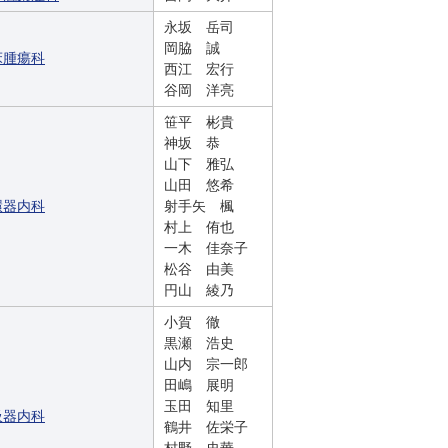
永坂 岳司
岡脇 誠
床腫瘍科
西江 宏行
谷岡 洋亮
笹平 彬貴
神坂 恭
山下 雅弘
山田 悠希
環器内科
射手矢 楓
村上 侑也
一木 佳奈子
松谷 由美
円山 綾乃
小賀 徹
黒瀬 浩史
山内 宗一郎
田嶋 展明
玉田 知里
吸器内科
鶴井 佐栄子