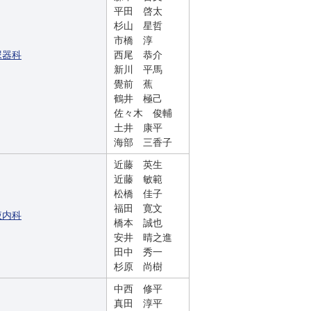
平田 啓太
杉山 星哲
市橋 淳
尿器科
西尾 恭介
新川 平馬
覺前 蕉
鶴井 極己
佐々木 俊輔
土井 康平
海部 三香子
近藤 英生
近藤 敏範
松橋 佳子
福田 寛文
液内科
橋本 誠也
安井 晴之進
田中 秀一
杉原 尚樹
中西 修平
真田 淳平