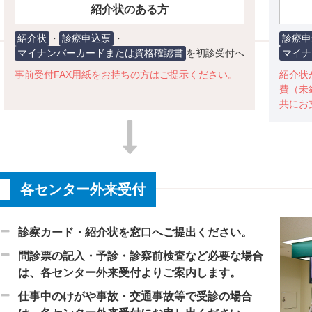
紹介状のある方
紹介状
・
診療申込票
・
診療申
マイナンバーカードまたは資格確認書
を初診受付へ
マイナ
事前受付FAX用紙をお持ちの方はご提示ください。
紹介状
費（未
共にお
各センター外来受付
診察カード・紹介状を窓口へご提出ください。
問診票の記入・予診・診察前検査など必要な場合
は、各センター外来受付よりご案内します。
仕事中のけがや事故・交通事故等で受診の場合