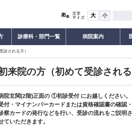
大
小
方
診療科・部門一覧
病院案内
受診される方）
患者の権利
診療について
面会・お見舞い
認定再生医療等
その他ご
ついて(ご紹介の流れと手順)
食事
患者の権利・患者の皆さまへ
診療受付・診療時間と休診日
面会・お見舞いのご案内
ご紹介患者のオンライン予約につ
認定再生医療
人間ド
初来院の方（初めて受診される
れる方）
覧
お部屋
外来診療表
川崎医科大学附属病院の子ども憲
診療科・部門一覧
セカンドオピニオン外来
医療安全に係る
がん遺伝子パ
個別運
章
運動教
研修
ご案内・お支払い
医師支援
外来診療表
院内研修（職員専用）
医療安全に係
お持ちの方）
患者の皆さまの声
セカン
続き
病名から診療科を探す
施設紹介
病院玄関(2階)正面の ①初診受付 にお越しください。
患者満足度調査
各種証
かかりつけ医を推奨しています
受付・マイナンバーカードまたは資格確認書の確認
検査対象の方
フロアMAP
包括同意のお願い
診療記
びその
救急受診のご案内
診察カードの発行などを行い、受診の流れをご説明
の方
示につ
患者図書室
支援普
包括同意のお願い
せていただきます。
診される方
健康教
サービス施設
施設基準・先進医療
お支払い
予防接