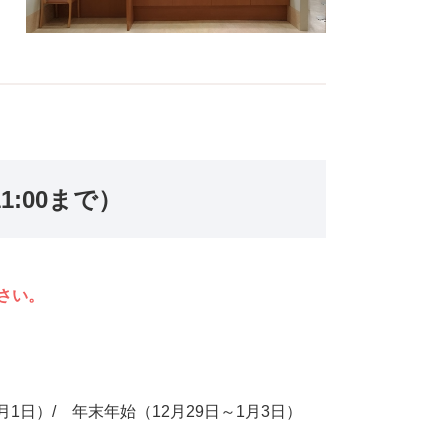
後発医薬品のある先発医
薬品（長期収載品）の選
定療養について
11:00まで）
さい。
1日）/ 年末年始（12月29日～1月3日）