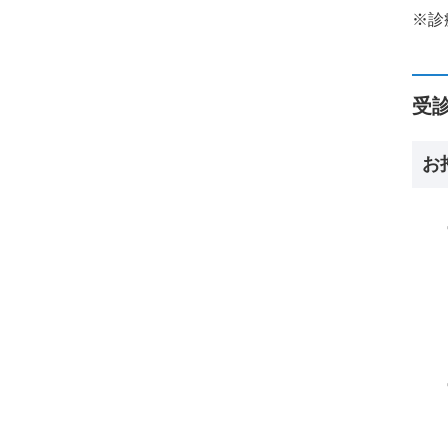
※診
受
お