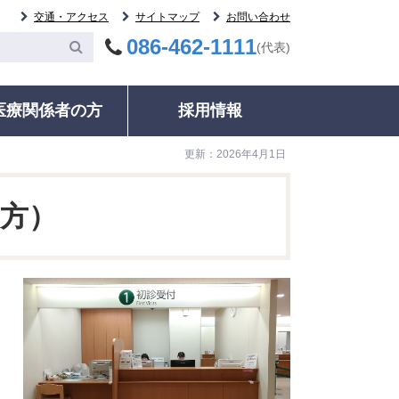
交通・アクセス
サイトマップ
お問い合わせ
086-462-1111
(代表)
医療関係者の方
採用情報
更新：2026年4月1日
委員会
案内
その他
統計・データ
いて
等委員会
ック・健康診断
各種証明書の発行
ご紹介患者のFAX予約について
輸血について
治療実績・手術件数
方）
監査委員会
ネル検査時における二次的所見への対応
動指導・グループ
診療記録（カルテ等）開示について
募集中の治験について
病院情報の公表
室
相談窓口・お問い合わせ
検査について
病院年報
る監査委員会
ドオピニオン外来
相談窓口・お問い合わせ
人材育成
明書の発行
医療福祉相談
ＮＣＤデータベース事業
・
録（カルテ等）開
施設・駐車情報のご案内
さ
いて
電子的診療情報連携体制
室のご案内
のご案内
整備加算、電子的歯科診
種のご案内
療情報連携体制整備加算