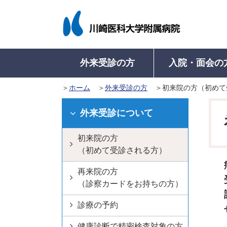
外来受診の方
入院・面会の
ホーム
外来受診の方
初来院の方（初めて
入院について
病院概要
外来受診について
医療関係者の方
病名から診療科を探す
病名から診療科を探す
入院のご案内
病院長挨拶
学会認定施設等
初来院の方
地域医療連携室に
入院中の
外来受診について
（初めて受診さ
入院に際してのお願い
理念・基本方針
病院機能評価認定
診療科・部門一
入院中の
再来院の方
初来院の方
入院生活について
医療安全管理指針
ISO 15189 認定
看護師特定行為
入院費の
外来診療表
（診察カードを
（初めて受診される方）
入院の手続き
倫理指針
教育病院として
退院の手
診療の予約
再来院の方
入院のご準備
意思決定支援に関する指
医学系研究
健康診断で精密
（診察カードをお持ちの方）
針
高次脳機能障害及
紹介状をお持ち
病院沿革
関連障害に対する
診療の予約
及事業
紹介状なしで受
病院組織図
健康診断で精密検査対象の方
病院からのお願い
診療費の計算と