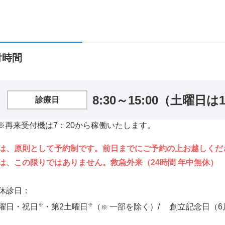
施設基準等
念誌
先進医療
ン
付時間
8:30～15:00（土曜日は
診療日
※再来受付機は7：20から稼働いたします。
は、原則として予約制です。前日までにご予約の上お越しくだ
は、この限りではありません。救急外来（24時間 年中無休）
休診日：
※
※
曜日・祝日
・第2土曜日
（
一部を除く）/ 創立記念日（6月
※