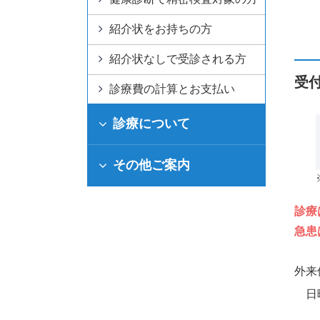
病院情報
附属病院50周年記
特定機能病院
紹介状をお持ちの方
大学病院改革プラ
指定医療機関
紹介状なしで受診される方
受
診療費の計算とお支払い
診療について
その他ご案内
診療
急患
外来
日