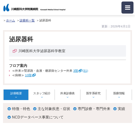
ホーム
診療科一覧
泌尿器科
更新：2026年4月1日
泌尿器科
川崎医科大学泌尿器科学教室
フロア案内
≪外来≫腎尿路・血液・糖尿病センター外来
3階
(31)
≪病棟≫
10階
診療概要
スタッフ紹介
外来診療表
医学系研究
医療情報
特徴・特色
主な対象疾患・症状
専門診療・専門外来
実績
NCDデータベース事業について