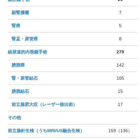
副腎腫瘍
7
腎癌
5
腎盂・尿管癌
8
経尿道的内視鏡手術
279
膀胱癌
142
腎・尿管結石
105
膀胱結石
15
前立腺肥大症（レーザー核出術）
17
その他
前立腺針生検（うちMRI/US融合生検）
159（136）