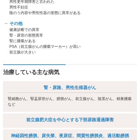
男性更年期障害と言われた
男性不妊症
陰のう内容や男性性器の形態に異常がある
その他
健康診断での異常
腎・尿管の形態異常
腎に腫瘍がある
PSA（前立腺がんの腫瘍マーカー）が高い
前立腺が大きい
治療している主な病気
腎・尿路、男性生殖器がん
腎細胞がん、腎盂尿管がん、膀胱がん、前立腺がん、陰茎がん、精巣腫瘍
など
前立腺肥大症を中心とする下部尿路通過障害
神経因性膀胱、尿失禁、夜尿症、間質性膀胱炎、過活動膀胱