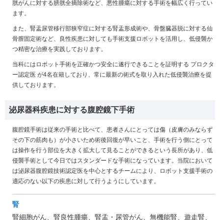
胱がんに対する膀胱全摘除術など、悪性腫瘍に対する手術を幅広く行ってい
ます。
また、腎盂尿管移行部狭窄症に対する腎盂形成術や、骨盤臓器脱に対する仙
骨膣固定術など、良性疾患に対しても手術支援ロボットを活用し、低侵襲か
つ精密な治療を実践しております。
当科にはロボット手術を正確かつ安全に遂行できることを証明する プロクタ
ー認定医 が
4
名在籍しており、常に最新の術式を取り入れた低侵襲治療を提
供しております。
泌尿器科疾患に対する腹腔鏡下手術
腹腔鏡手術は従来の手術と比べて、患者さんにとっては傷（皮膚のみならず
その下の筋肉も）が小さいため術後回復が早いこと、手術を行う側にとって
は操作を行う部位を大きく拡大して見ることができるという長所があり、低
侵襲手術として今日ではスタンダードな手術になっています。当院において
は泌尿器腹腔鏡技術認定医を中心とするチームにより、ロボット支援手術の
適応のない以下の疾患に対して行うようにしています。
腎
腎細胞がん、腎良性腫瘍、腎盂・尿管がん、無機能腎、遊走腎、