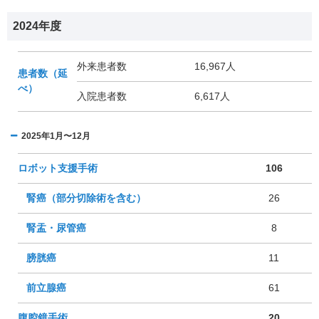
2024年度
外来患者数
16,967人
患者数（延
べ）
入院患者数
6,617人
2025年1月〜12月
ロボット支援手術
106
腎癌（部分切除術を含む）
26
腎盂・尿管癌
8
膀胱癌
11
前立腺癌
61
腹腔鏡手術
20