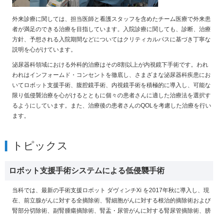
外来診療に関しては、担当医師と看護スタッフを含めたチーム医療で外来患
者が満足のできる治療を目指しています。入院診療に関しても、診断、治療
方針、予想される入院期間などについてはクリティカルパスに基づき丁寧な
説明を心がけています。
泌尿器科領域における外科的治療はその8割以上が内視鏡下手術です。われ
われはインフォームド・コンセントを徹底し、さまざまな泌尿器科疾患にお
いてロボット支援手術、腹腔鏡手術、内視鏡手術を積極的に導入し、可能な
限り低侵襲治療を心がけるとともに個々の患者さんに適した治療法を選択す
るようにしています。また、治療後の患者さんのQOLを考慮した治療を行い
ます。
トピックス
ロボット支援手術システムによる低侵襲手術
当科では、最新の手術支援ロボット ダヴィンチ
Xi
を
2017
年秋に導入し、現
在、前立腺がんに対する全摘除術、腎細胞がんに対する根治的摘除術および
腎部分切除術、副腎腫瘍摘除術、腎盂・尿管がんに対する腎尿管摘除術、膀