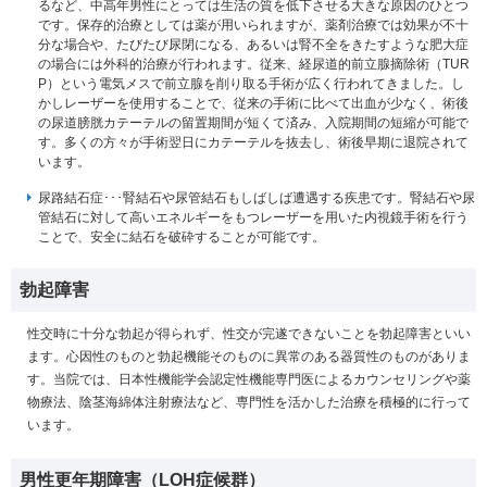
るなど、中高年男性にとっては生活の質を低下させる大きな原因のひとつ
です。保存的治療としては薬が用いられますが、薬剤治療では効果が不十
分な場合や、たびたび尿閉になる、あるいは腎不全をきたすような肥大症
の場合には外科的治療が行われます。従来、経尿道的前立腺摘除術（TUR
P）という電気メスで前立腺を削り取る手術が広く行われてきました。し
かしレーザーを使用することで、従来の手術に比べて出血が少なく、術後
の尿道膀胱カテーテルの留置期間が短くて済み、入院期間の短縮が可能で
す。多くの方々が手術翌日にカテーテルを抜去し、術後早期に退院されて
います。
尿路結石症･･･腎結石や尿管結石もしばしば遭遇する疾患です。腎結石や尿
管結石に対して高いエネルギーをもつレーザーを用いた内視鏡手術を行う
ことで、安全に結石を破砕することが可能です。
勃起障害
性交時に十分な勃起が得られず、性交が完遂できないことを勃起障害といい
ます。心因性のものと勃起機能そのものに異常のある器質性のものがありま
す。当院では、日本性機能学会認定性機能専門医によるカウンセリングや薬
物療法、陰茎海綿体注射療法など、専門性を活かした治療を積極的に行って
います。
男性更年期障害（LOH症候群）