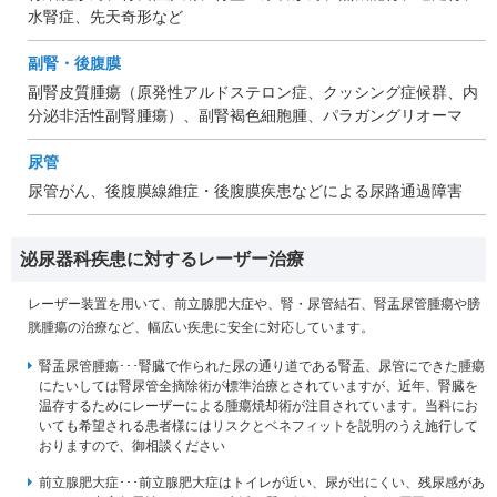
水腎症、先天奇形など
副腎
・後腹膜
副腎皮質腫瘍（原発性アルドステロン症、クッシング症候群、内
分泌非活性副腎腫瘍）、副腎褐色細胞腫、パラガングリオーマ
尿管
尿管がん、後腹膜線維症・後腹膜疾患などによる尿路通過障害
泌尿器科疾患に対するレーザー治療
レーザー装置を用いて、前立腺肥大症や、腎・尿管結石、腎盂尿管腫瘍や膀
胱腫瘍の治療など、幅広い疾患に安全に対応しています。
腎盂尿管腫瘍･･･腎臓で作られた尿の通り道である腎盂、尿管にできた腫瘍
にたいしては腎尿管全摘除術が標準治療とされていますが、近年、腎臓を
温存するためにレーザーによる腫瘍焼却術が注目されています。当科にお
いても希望される患者様にはリスクとベネフィットを説明のうえ施行して
おりますので、御相談ください
前立腺肥大症･･･前立腺肥大症はトイレが近い、尿が出にくい、残尿感があ