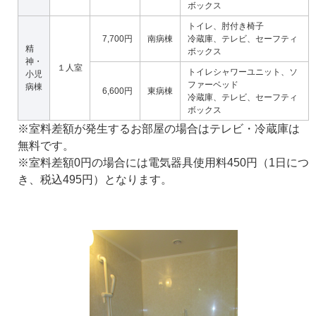
ボックス
トイレ、肘付き椅子
7,700円
南病棟
冷蔵庫、テレビ、セーフティ
精
ボックス
神・
１人室
トイレシャワーユニット、ソ
小児
ファーベッド
病棟
6,600円
東病棟
冷蔵庫、テレビ、セーフティ
ボックス
※室料差額が発生するお部屋の場合はテレビ・冷蔵庫は
無料です。
※室料差額0円の場合には電気器具使用料450円（1日につ
き、税込495円）となります。