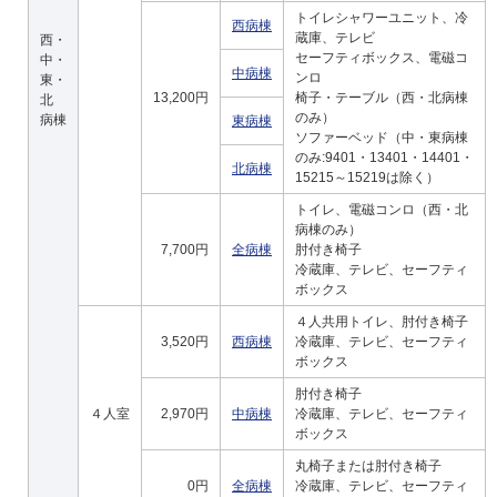
トイレシャワーユニット、冷
西病棟
蔵庫、テレビ
西・
セーフティボックス、電磁コ
中・
中病棟
ンロ
東・
13,200円
椅子・テーブル（西・北病棟
北
のみ）
病棟
東病棟
ソファーベッド（中・東病棟
のみ:9401・13401・14401・
北病棟
15215～15219は除く）
トイレ、電磁コンロ（西・北
病棟のみ）
7,700円
全病棟
肘付き椅子
冷蔵庫、テレビ、セーフティ
ボックス
４人共用トイレ、肘付き椅子
3,520円
西病棟
冷蔵庫、テレビ、セーフティ
ボックス
肘付き椅子
４人室
2,970円
中病棟
冷蔵庫、テレビ、セーフティ
ボックス
丸椅子または肘付き椅子
0円
全病棟
冷蔵庫、テレビ、セーフティ