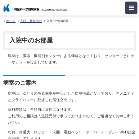
ホーム
入院・面会の方
入院中のお部屋
入院中のお部屋
病棟は、臓器・機能別センターによる構成となっており、センターごとにテ
ーマカラーを設定しています。
病室のご案内
病室は、ゆとりのある個室を中心とした病室構成となっており、アメニティ
とプライバシーに配慮した居住空間です。
室料差額は、全額自己負担になります。
ご利用のご相談は入退院受付で承っておりますので、ご遠慮なくお申し出く
ださい。
なお、冷暖房・ロッカー・洗面・電動ベッﾄﾞ・オーバーテーブル・Wi-Fiは全
室完備しております。