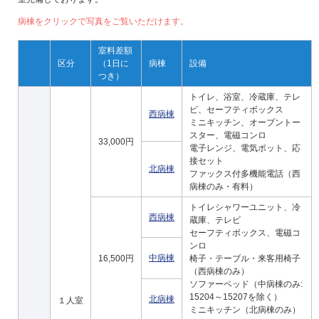
病棟をクリックで写真をご覧いただけます。
室料差額
区分
（1日に
病棟
設備
つき）
トイレ、浴室、冷蔵庫、テレ
ビ、セーフティボックス
西病棟
ミニキッチン、オーブントー
スター、電磁コンロ
33,000円
電子レンジ、電気ポット、応
接セット
北病棟
ファックス付多機能電話（西
病棟のみ・有料）
トイレシャワーユニット、冷
西病棟
蔵庫、テレビ
セーフティボックス、電磁コ
ンロ
中病棟
16,500円
椅子・テーブル・来客用椅子
（西病棟のみ）
ソファーベッド（中病棟のみ:
15204～15207を除く）
北病棟
１人室
ミニキッチン（北病棟のみ）