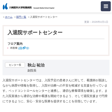
ホーム
部門一覧
入退院サポートセンター
更新：2026年4月1日
入退院サポートセンター
フロア案内
本館棟
2階
(9)
秋山 祐治
センター長
副院長
入退院サポートセンターでは、入院予定の患者さんに対して、看護師が面談し
ながら病歴や情報を取得し、入院や治療への不安を軽減する支援を行っていま
す。ベッドコントロールセンターと連携し、適切な療養環境を確保します。ま
た入院直後から適切な治療や看護を開始できるよう、そして退院支援まで円滑
にできるように、安心・安全な医療を提供することを目指しています。