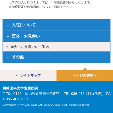
以降の出入りにつきましては、1 階職員玄関からとなります。
※診療日及び休診日は
こちら
でご確認ください。
入院について
面会・お見舞い
面会・お見舞いのご案内
その他
サイトマップ
ページの先頭へ
川崎医科大学附属病院
〒701-0192 岡山県倉敷市松島577 TEL 086-462-1111(代表) FA
X 086-462-7897
Copyright © KAWASAKI MEDICAL SCHOOL HOSPITAL. All rights reserved.