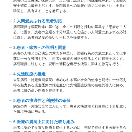
患者の安全確保が医療の第一歩と強く認識し、病院組織をあげて医療の
安全確保に最善を尽くす。病院職員への情報が適切に伝達され、全員が
確認し、共有することを徹底する。
2.人間愛あふれる患者対応
病院職員は病院理念に基づき、全ての判断と行動の基準を「患者が主人
公」に置き、患者の立場を十分尊重した心温かい人間愛にあふれる応対
に徹し、患者満足度の高いサービスを提供する。
3.患者・家族への説明と同意
患者の人権と自己決定の意志を尊重し、医療行為の実施にあたっては事
前に十分な説明を行い、患者や家族の同意を得るように最善を尽くす。
病院職員に対しては、説明の適切な遂行や接遇に関する教育を行う。
4.先進医療の推進
大学病院・特定機能病院に求められる高い社会的使命と期待に十分応え
得る魅力ある先進医療の推進並びに先端医療技術の積極的導入に努め、
患者に質の高い医療を提供する。
5.患者の快適性と利便性の確保
病院の内・外施設全てにわたって、患者の快適性と利便性に十分配慮し
た環境整備に努める。
6.
医療の質向上に向けた取り組み
患者に安心で良質な医療を提供するために、当院で提供する医療を自ら