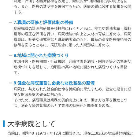
測定・評価する臨床指標を設定し、継続的かつ積極的に質の向上を図
る。また、医療の透明性を確保するため、医療の質に関する情報を公開
する。
7.職員の研修と評価体制の整備
病院職員の計画的研修を積極的に行うとともに、能力や業務実績・貢献
度等の適正な評価を行い、病院機能の向上と人材の育成に努める。病院
職員は、旺盛な研究意欲と継続的実践のもと、最新の高度医療技術等の
修得を図るとともに、病院理念に沿った人間形成に努める。
8.地域に開かれた病院づくり
地域住民・医療機関・行政機関・川崎学園各施設・同窓会等との緊密な
連携づくりを通じて、透明性の高い地域に開かれた病院づくりを目指
す。
9.健全な病院運営に必要な財政基盤の整備
病院は、与えられた社会的使命を持続的に果たすため、健全な運営に必
要な財政基盤の確保に努める。
そのため、病院職員は業務の質的向上に加え、働き方改革を推進しつ
つ、適正な経営意識のもとで業務の効率化と能率化を図る。
大学病院として
当院は、昭和48（1973）年12月に開設され、現在1,182床の地域基幹病院と