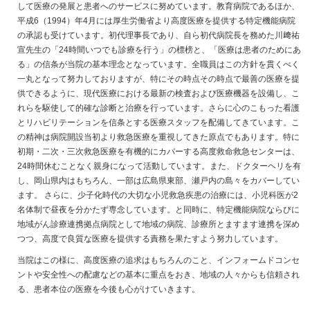
して医療の発展と患者へのサービスに努めています。教育病院であるほか、
平成6（1994）年4月には厚生労働省より高度医療を提供する特定機能病院
の承認も受けています。初代理事長であり、自ら初代病院長を務めた川﨑祐
宣先生の「24時間いつでも診療を行う」の標榜と、「医療は患者のためにあ
る」の信条が当院の基本理念となっています。全職員はこの方針を貫くべく
一丸となって努力しておりますが、特にその時点その時点で最善の医療を提
供できるように、現代医療における最新の検査および医療機器を設備し、こ
れらを駆使して的確な診断と治療を行っています。さらに心のこもった看護
とリハビリテーションを信条とする医療スタッフを配備してきています。こ
の精神は病院開設当初より救急医療を重視してきた原点でもあります。特に
初期・二次・三次救急医療を有機的にカバーする高度救命救急センターは、
24時間休むことなく親身になって活動しています。また、ドクターヘリを有
し、岡山県内はもちろん、一部は広島県東部、瀬戸内の島々をカバーしてい
ます。 さらに、少子化時代の大切な小児救急疾患の治療には、小児科医が2
名体制で昼夜を分かたず専念しています。と同時に、特定機能病院ならびに
地域がん診療連携拠点病院として地域の病院、診療所とますます連携を深め
つつ、高度で良質な医療を提供する責務を果たすよう努力しています。
当院はこの様に、高度医療の追求はもちろんのこと、インフォームドコンセ
ントや安全性への配慮などの基本に重点をおき、地域の人々からも信頼され
る、患者本位の医療を今後も心がけていきます。