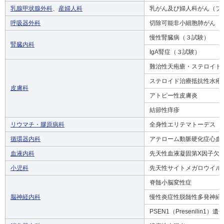
乳腺甲状腺外科
、
産婦人科
乳がん及び婦人科がん（プ
呼吸器外科
切除可能非小細胞肺がん
慢性腎臓病（３試験）
腎臓内科
IgA腎症（３試験）
難治性天疱瘡・ステロイド
ステロイド治療抵抗性水疱
皮膚科
アトピー性皮膚炎
結節性痒疹
リウマチ・膠原病科
全身性エリテマトーデス
循環器内科
アテローム動脈硬化症心血
血液内科
先天性血液凝固第X因子欠
小児科
先天性サイトメガロウイル
脊髄小脳変性症
脳神経内科
慢性炎症性脱髄性多発神経
PSEN1（Presenilin