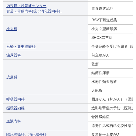
内視鏡・超音波センター
胃食道逆流症
食道・胃腸内科(現：消化器内科）
RSV下気道感染
小児科
小児２型糖尿病
SHOX異常症
麻酔・集中治療科
全身麻酔を受ける患者（医
泌尿器科
前立腺がん
乾癬
結節性痒疹
皮膚科
水疱性類天疱瘡
天疱瘡
呼吸器内科
固形がん（肺がん）（医師
循環器内科
造影剤腎症の予防（医師主
骨髄繊維症
血液内科
原発性温式自己免疫性溶血
臨床腫瘍科
、
消化器外科
食道扁平上皮がん