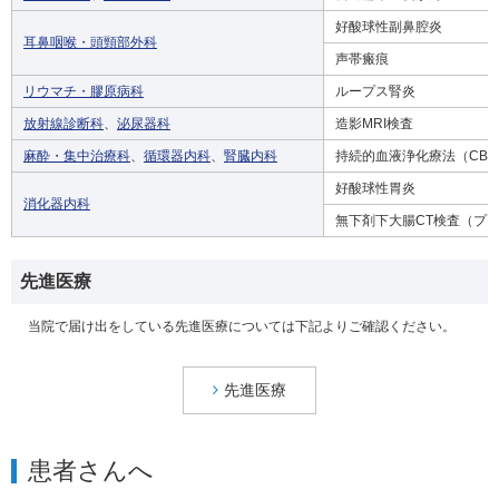
好酸球性副鼻腔炎
耳鼻咽喉・頭頸部外科
声帯瘢痕
リウマチ・膠原病科
ループス腎炎
放射線診断科
、
泌尿器科
造影MRI検査
麻酔・集中治療科
、
循環器内科
、
腎臓内科
持続的血液浄化療法（CBP
好酸球性胃炎
消化器内科
無下剤下大腸CT検査（プ
先進医療
当院で届け出をしている先進医療については下記よりご確認ください。
先進医療
患者さんへ