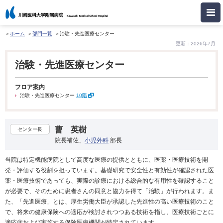
ホーム
部門一覧
治験・先進医療センター
更新：2026年7月
治験・先進医療センター
フロア案内
治験・先進医療センター
10階
曹 英樹
センター長
院長補佐、
小児外科
部長
当院は特定機能病院として高度な医療の提供とともに、医薬・医療技術を開
発・評価する役割を担っています。基礎研究で安全性と有効性が確認された医
薬・医療技術であっても、実際の診療における総合的な有用性を確認すること
が必要で、そのために患者さんの同意と協力を得て「治験」が行われます。ま
た、「先進医療」とは、厚生労働大臣が承認した先進性の高い医療技術のこと
で、将来の健康保険への適応が検討されつつある技術を指し、医療技術ごとに
適応症および実施する保険医療機関が特定されています。