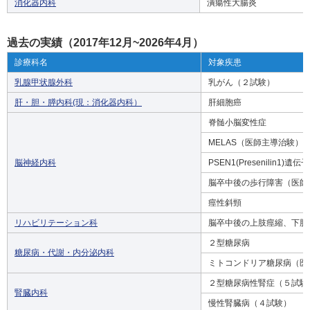
消化器内科
潰瘍性大腸炎
過去の実績（2017年12月~2026年4月）
診療科名
対象疾患
乳腺甲状腺外科
乳がん（２試験）
肝・胆・膵内科(現：消化器内科）
肝細胞癌
脊髄小脳変性症
MELAS（医師主導治験）
脳神経内科
PSEN1(Presenili
脳卒中後の歩行障害（医師
痙性斜頸
リハビリテーション科
脳卒中後の上肢痙縮、下肢
２型糖尿病
糖尿病・代謝・内分泌内科
ミトコンドリア糖尿病（医
２型糖尿病性腎症（５試験
腎臓内科
慢性腎臓病（４試験）