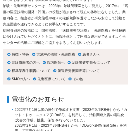
治験・先進医療センターは、
2003
年に治験管理室として発足し、
2017
年に「高
度の医療技術の開発・評価」の役割が追加されて現在の体制になりました。業
務内容は、担当者が研究倫理や種々の法的規則を遵守しながら安心して治験と
先進医療を遂行できるようにお手伝いすることです。
病院各部局の皆様には「開発治験」「医師主導型治験」「先進医療」を積極的
に受け入れていただくとともに、病院全体として円滑な運用ができますよう当
センターの活動にご理解とご協力をよろしくお願いいたします。
特徴・特色
実施中の治験・先進医療
患者さんへ
治験依頼者の方へ
院内医師へ
治験審査委員会について
標準業務手順書について
製造販売後調査等について
SMOの方へ
先進医療について
その他
電磁化のお知らせ
2022年7月1日以降の日付で作成する文書（2022年9月IRB分）から「カ
ット・ドゥ・スクエア(CtDoS2)」を利用して、治験関連文書の電磁化
(文書の作成、授受、保管)を行っていました。
2023年2月1日（2023年3月IRB分）から「
DDworksNX/Trial Site
」を利
用して電磁化を行います。