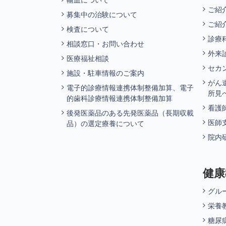
輸血について
ご紹
募集中の治験について
ご紹
検査について
診療
相談窓口・お問い合わせ
外来
医療福祉相談
セカ
施設・駐車情報のご案内
がん
電子的診療情報連携体制整備加算、電子
所見
的歯科診療情報連携体制整備加算
看護
後発医薬品のある先発医薬品（長期収載
医師
品）の選定療養について
院内
健康
グル
栄養
糖尿