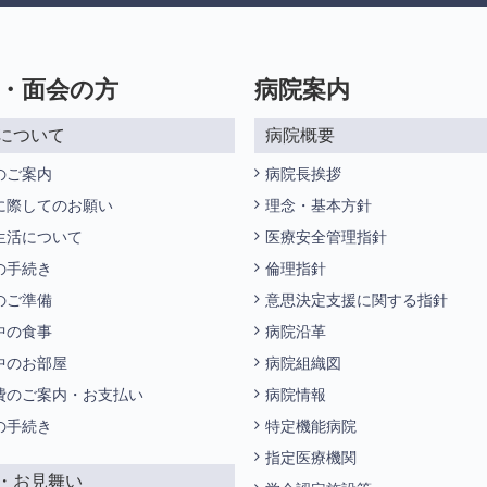
・面会の方
病院案内
について
病院概要
のご案内
病院長挨拶
に際してのお願い
理念・基本方針
生活について
医療安全管理指針
の手続き
倫理指針
のご準備
意思決定支援に関する指針
中の食事
病院沿革
中のお部屋
病院組織図
費のご案内・お支払い
病院情報
の手続き
特定機能病院
指定医療機関
・お見舞い