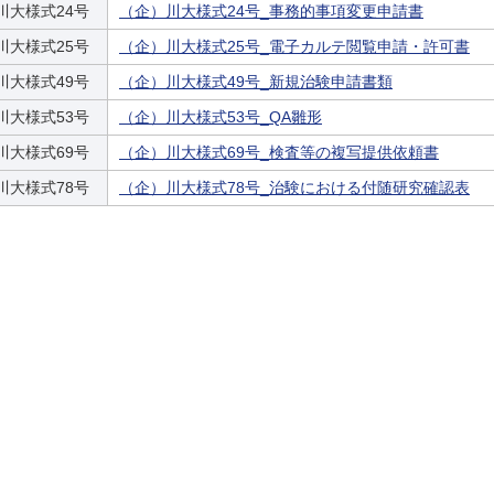
川大様式24号
（企）川大様式24号_事務的事項変更申請書
川大様式25号
（企）川大様式25号_電子カルテ閲覧申請・許可書
川大様式49号
（企）川大様式49号_新規治験申請書類
川大様式53号
（企）川大様式53号_QA雛形
川大様式69号
（企）川大様式69号_検査等の複写提供依頼書
川大様式78号
（企）川大様式78号_治験における付随研究確認表