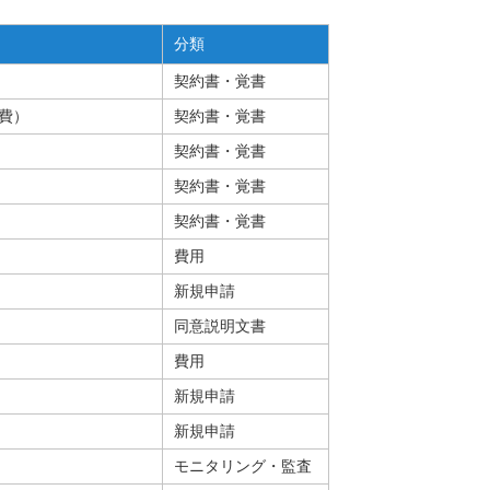
後発医薬品のある先発医
分類
薬品（長期収載品）の選
定療養について
契約書・覚書
費）
契約書・覚書
契約書・覚書
契約書・覚書
契約書・覚書
費用
新規申請
同意説明文書
費用
新規申請
新規申請
モニタリング・監査