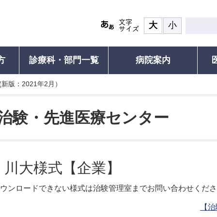
大
小
方
診療科・部門一覧
病院案内
新版：2021年2月）
患者の権利
診療について
面会・お見舞い
認定再生医療等
その他ご
ついて(ご紹介の流れと手順)
食事
患者の権利・患者の皆さまへ
診療受付・診療時間と休診日
面会・お見舞いのご案内
ご紹介患者のオンライン予約につ
認定再生医療
人間ド
治験・先進医療センター
れる方）
覧
お部屋
外来診療表
川崎医科大学附属病院の子ども憲
診療科・部門一覧
セカンドオピニオン外来
医療安全に係る
がん遺伝子パ
個別運
章
運動教
研修
ご案内・お支払い
医師支援
外来診療表
院内研修（職員専用）
医療安全に係
お持ちの方）
患者の皆さまの声
セカン
続き
病名から診療科を探す
施設紹介
患者満足度調査
各種証
川大様式【企業】
かかりつけ医を推奨しています
検査対象の方
フロアMAP
包括同意のお願い
診療記
びその
救急受診のご案内
の方
示につ
ウンロードできない様式は治験管理室までお問い合わせくださ
患者図書室
支援普
包括同意のお願い
診される方
健康教
サービス施設
【治
施設基準・先進医療
お支払い
予防接