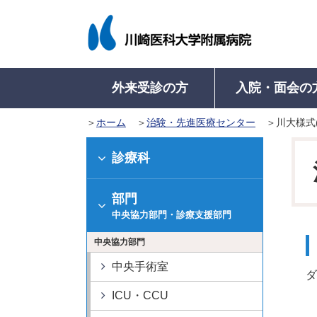
外来受診の方
入院・面会の
ホーム
治験・先進医療センター
川大様式(
入院について
病院概要
外来受診について
医療関係者の方
病名から診療科を探す
病名から診療科を探す
入院のご案内
病院長挨拶
学会認定施設等
初来院の方
地域医療連携室に
入院中の
診療科
（初めて受診さ
入院に際してのお願い
理念・基本方針
病院機能評価認定
診療科・部門一
入院中の
再来院の方
部門
入院生活について
医療安全管理指針
ISO 15189 認定
看護師特定行為
入院費の
外来診療表
（診察カードを
中央協力部門・診療支援部門
入院の手続き
倫理指針
教育病院として
退院の手
診療の予約
中央協力部門
入院のご準備
意思決定支援に関する指
医学系研究
健康診断で精密
針
高次脳機能障害及
中央手術室
紹介状をお持ち
ダ
病院沿革
関連障害に対する
及事業
紹介状なしで受
ICU・CCU
病院組織図
病院からのお願い
診療費の計算と