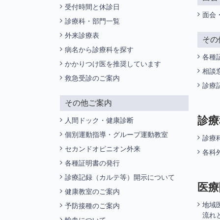
受付時間と休診日
面会
診療科・部門一覧
外来診療表
その
病名から診療科を探す
各種
かかりつけ医を推奨しています
相談
救急受診のご案内
診療
その他ご案内
診療
人間ドック・健康診断
個別運動指導・グループ運動教室
診療
セカンドオピニオン外来
各科
各種証明書の発行
診療記録（カルテ等）開示について
医療
健康教室のご案内
地域
予防接種のご案内
流れ