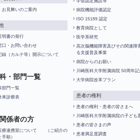
学会認定施設等
・お見舞いのご案内
病院機能評価認定
ISO 15189 認定
他
教育病院として
証明書の発行
医学系研究
窓口・お問い合わせ
高次脳機能障害及びその関連障
る支援普及事業
記録（カルテ等）開示について
病院からのお願い
川崎医科大学附属病院 50周年
科・部門一覧
大学病院改革プラン
科部門一覧
患者の権利
外来診療表
患者の権利・患者の皆さまへ
川崎医科大学附属病院の子ども
関係者の方
患者の皆さまの声
医療連携室について （ご紹介の
患者満足度調査
と手順）