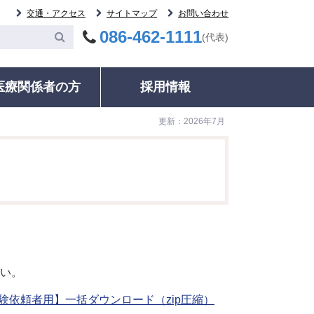
交通・アクセス
サイトマップ
お問い合わせ
086-462-1111
(代表)
医療関係者の方
採用情報
更新：2026年7月
委員会
案内
その他
統計・データ
いて
等委員会
ック・健康診断
各種証明書の発行
ご紹介患者のFAX予約について
輸血について
治療実績・手術件数
監査委員会
ネル検査時における二次的所見への対応
動指導・グループ
診療記録（カルテ等）開示について
募集中の治験について
病院情報の公表
室
相談窓口・お問い合わせ
検査について
病院年報
る監査委員会
ドオピニオン外来
相談窓口・お問い合わせ
人材育成
明書の発行
医療福祉相談
ＮＣＤデータベース事業
録（カルテ等）開
施設・駐車情報のご案内
いて
い。
電子的診療情報連携体制
室のご案内
のご案内
整備加算、電子的歯科診
験依頼者用】一括ダウンロード（zip圧縮）
種のご案内
療情報連携体制整備加算