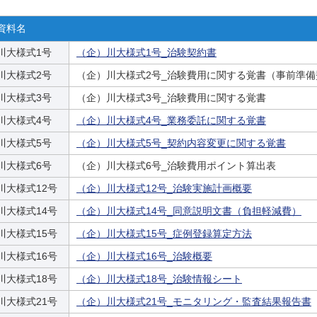
施設基準等
念誌
資料名
先進医療
ン
川大様式1号
（企）川大様式1号_治験契約書
川大様式2号
（企）川大様式2号_治験費用に関する覚書（事前準備
川大様式3号
（企）川大様式3号_治験費用に関する覚書
川大様式4号
（企）川大様式4号_業務委託に関する覚書
川大様式5号
（企）川大様式5号_契約内容変更に関する覚書
川大様式6号
（企）川大様式6号_治験費用ポイント算出表
川大様式12号
（企）川大様式12号_治験実施計画概要
川大様式14号
（企）川大様式14号_同意説明文書（負担軽減費）
川大様式15号
（企）川大様式15号_症例登録算定方法
川大様式16号
（企）川大様式16号_治験概要
川大様式18号
（企）川大様式18号_治験情報シート
川大様式21号
（企）川大様式21号_モニタリング・監査結果報告書