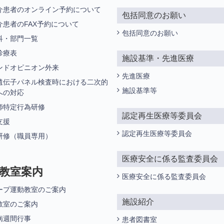
介患者のオンライン予約について
包括同意のお願い
介患者のFAX予約について
包括同意のお願い
科・部門一覧
診療表
施設基準・先進医療
ンドオピニオン外来
先進医療
遺伝子パネル検査時における二次的
施設基準等
への対応
師特定行為研修
認定再生医療等委員会
支援
認定再生医療等委員会
研修（職員専用）
医療安全に係る監査委員会
教室案内
医療安全に係る監査委員会
ープ運動教室のご案内
施設紹介
教室のご案内
病週間行事
患者図書室