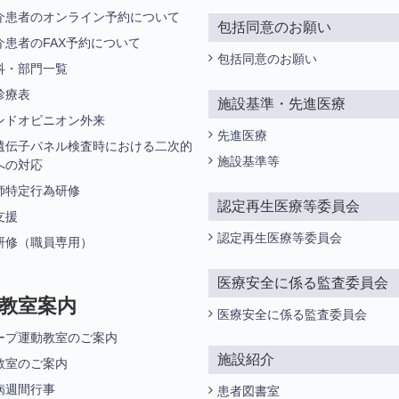
介患者のオンライン予約について
包括同意のお願い
介患者のFAX予約について
包括同意のお願い
科・部門一覧
診療表
施設基準・先進医療
ンドオピニオン外来
先進医療
遺伝子パネル検査時における二次的
施設基準等
への対応
師特定行為研修
認定再生医療等委員会
支援
認定再生医療等委員会
研修（職員専用）
医療安全に係る監査委員会
教室案内
医療安全に係る監査委員会
ープ運動教室のご案内
施設紹介
教室のご案内
病週間行事
患者図書室