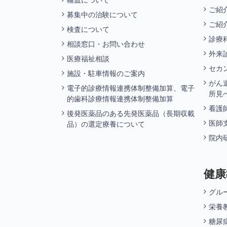
輸血について
ご紹
募集中の治験について
ご紹
検査について
診療
相談窓口・お問い合わせ
外来
医療福祉相談
セカ
施設・駐車情報のご案内
がん
電子的診療情報連携体制整備加算、電子
所見
的歯科診療情報連携体制整備加算
看護
後発医薬品のある先発医薬品（長期収載
医師
品）の選定療養について
院内
健康
グル
栄養
糖尿