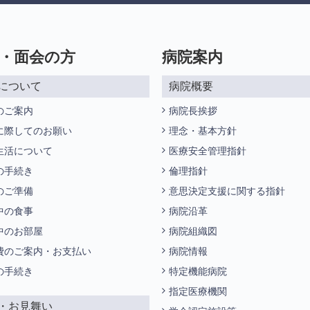
・面会の方
病院案内
について
病院概要
のご案内
病院長挨拶
に際してのお願い
理念・基本方針
生活について
医療安全管理指針
の手続き
倫理指針
のご準備
意思決定支援に関する指針
中の食事
病院沿革
中のお部屋
病院組織図
費のご案内・お支払い
病院情報
の手続き
特定機能病院
指定医療機関
・お見舞い