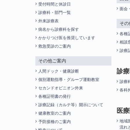
受付時間と休診日
面会
診療科・部門一覧
外来診療表
その
病名から診療科を探す
各種
かかりつけ医を推奨しています
相談
救急受診のご案内
診療
その他ご案内
診療
人間ドック・健康診断
個別運動指導・グループ運動教室
診療
セカンドオピニオン外来
各科
各種証明書の発行
診療記録（カルテ等）開示について
医療
健康教室のご案内
地域
予防接種のご案内
流れ