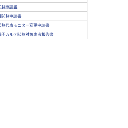
閲覧申請書
後発医薬品のある先発医
薬品（長期収載品）の選
再閲覧申請書
定療養について
閲覧代表モニター変更申請書
電子カルテ閲覧対象患者報告書