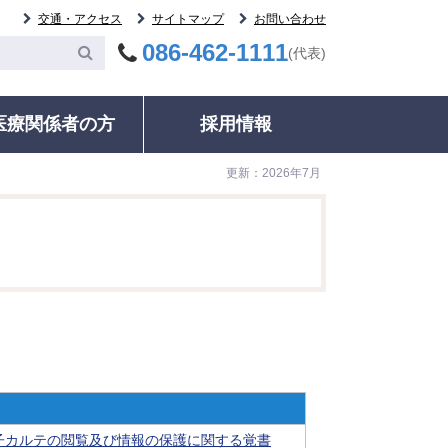
交通・アクセス
サイトマップ
お問い合わせ
086-462-1111
(代表)
医療関係者の方
採用情報
更新：2026年7月
委員会
案内
その他
統計・データ
いて
等委員会
ック・健康診断
各種証明書の発行
ご紹介患者のFAX予約について
輸血について
治療実績・手術件数
監査委員会
ネル検査時における二次的所見への対応
動指導・グループ
診療記録（カルテ等）開示について
募集中の治験について
病院情報の公表
室
相談窓口・お問い合わせ
検査について
病院年報
る監査委員会
ドオピニオン外来
相談窓口・お問い合わせ
人材育成
明書の発行
医療福祉相談
ＮＣＤデータベース事業
録（カルテ等）開
施設・駐車情報のご案内
いて
電子的診療情報連携体制
室のご案内
のご案内
整備加算、電子的歯科診
子カルテの閲覧及び情報の保護に関する覚書
種のご案内
療情報連携体制整備加算