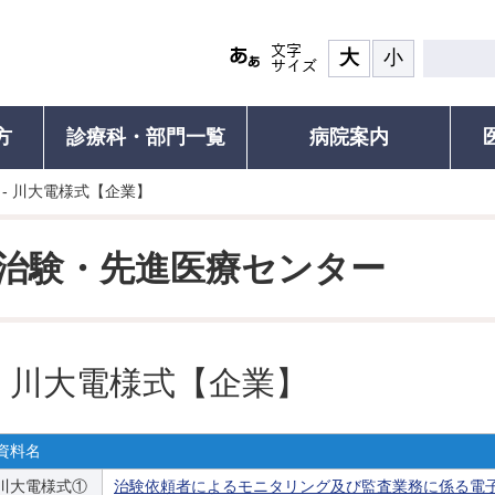
大
小
方
診療科・部門一覧
病院案内
 - 川大電様式【企業】
患者の権利
診療について
面会・お見舞い
認定再生医療等
その他ご
ついて(ご紹介の流れと手順)
食事
患者の権利・患者の皆さまへ
診療受付・診療時間と休診日
面会・お見舞いのご案内
ご紹介患者のオンライン予約につ
認定再生医療
人間ド
治験・先進医療センター
れる方）
覧
お部屋
外来診療表
川崎医科大学附属病院の子ども憲
診療科・部門一覧
セカンドオピニオン外来
医療安全に係る
がん遺伝子パ
個別運
章
運動教
研修
ご案内・お支払い
医師支援
外来診療表
院内研修（職員専用）
医療安全に係
お持ちの方）
患者の皆さまの声
セカン
続き
病名から診療科を探す
施設紹介
患者満足度調査
各種証
川大電様式【企業】
かかりつけ医を推奨しています
検査対象の方
フロアMAP
包括同意のお願い
診療記
びその
救急受診のご案内
の方
示につ
患者図書室
支援普
包括同意のお願い
資料名
診される方
健康教
サービス施設
施設基準・先進医療
川大電様式①
治験依頼者によるモニタリング及び監査業務に係る電
お支払い
予防接