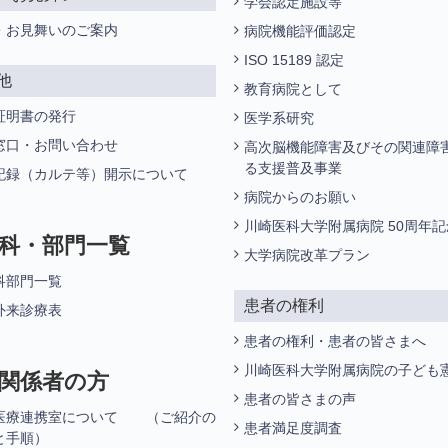
学会認定施設等
・お見舞いのご案内
病院機能評価認定
ISO 15189 認定
他
教育病院として
証明書の発行
医学系研究
窓口・お問い合わせ
高次脳機能障害及びその関連障
る支援普及事業
記録（カルテ等）開示について
病院からのお願い
川崎医科大学附属病院 50周年
科・部門一覧
大学病院改革プラン
科部門一覧
患者の権利
外来診療表
患者の権利・患者の皆さまへ
川崎医科大学附属病院の子ども
関係者の方
患者の皆さまの声
医療連携室について （ご紹介の
患者満足度調査
と手順）