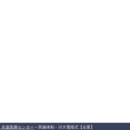
・先進医療センター
実施体制 - 川大電様式【企業】