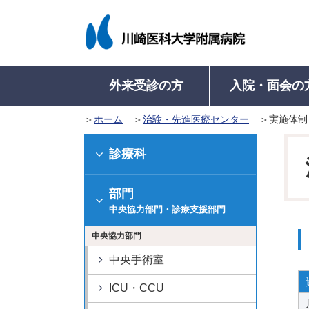
外来受診の方
入院・面会の
ホーム
治験・先進医療センター
実施体制
入院について
病院概要
外来受診について
医療関係者の方
病名から診療科を探す
病名から診療科を探す
入院のご案内
病院長挨拶
学会認定施設等
初来院の方
地域医療連携室に
入院中の
診療科
（初めて受診さ
入院に際してのお願い
理念・基本方針
病院機能評価認定
診療科・部門一
入院中の
再来院の方
部門
入院生活について
医療安全管理指針
ISO 15189 認定
看護師特定行為
入院費の
外来診療表
（診察カードを
中央協力部門・診療支援部門
入院の手続き
倫理指針
教育病院として
退院の手
診療の予約
中央協力部門
入院のご準備
意思決定支援に関する指
医学系研究
健康診断で精密
針
高次脳機能障害及
中央手術室
紹介状をお持ち
病院沿革
関連障害に対する
及事業
紹介状なしで受
ICU・CCU
病院組織図
病院からのお願い
診療費の計算と