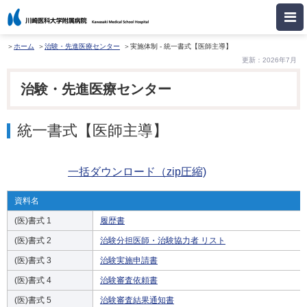
ホーム
治験・先進医療センター
実施体制 - 統一書式【医師主導】
更新：2026年7月
治験・先進医療センター
統一書式【医師主導】
一括ダウンロード（zip圧縮)
資料名
(医)書式 1
履歴書
(医)書式 2
治験分担医師・治験協力者 リスト
(医)書式 3
治験実施申請書
(医)書式 4
治験審査依頼書
(医)書式 5
治験審査結果通知書