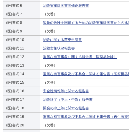
(医)書式 6
治験実施計画書等修正報告書
(医)書式 7
（欠番）
(医)書式 8
緊急の危険を回避するための治験実施計画書からの逸脱
(医)書式 9
（欠番）
(医)書式 10
治験に関する変更申請書
(医)書式 11
治験実施状況報告書
(医)書式 12
重篤な有害事象に関する報告書（医薬品治験）
(医)書式 13
（欠番）
(医)書式 14
重篤な有害事象及び不具合に関する報告書（医療機器治
(医)書式 15
（欠番）
(医)書式 16
安全性情報等に関する報告書
(医)書式 17
治験終了（中止・中断）報告書
(医)書式 18
開発の中止等に関する報告書
(医)書式 19
重篤な有害事象及び不具合に関する報告書（再生医療等
(医)書式 20
（欠番）