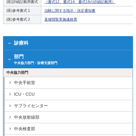
(医)詳細記載用書式
（書式12、書式14、書式19の詳細記載用）
(医)参考書式 1
治験に関する指示・決定通知書
(医)参考書式 2
直接閲覧実施連絡票
診療科
部門
中央協力部門・診療支援部門
中央協力部門
中央手術室
ICU・CCU
サプライセンター
中央放射線部
中央検査部