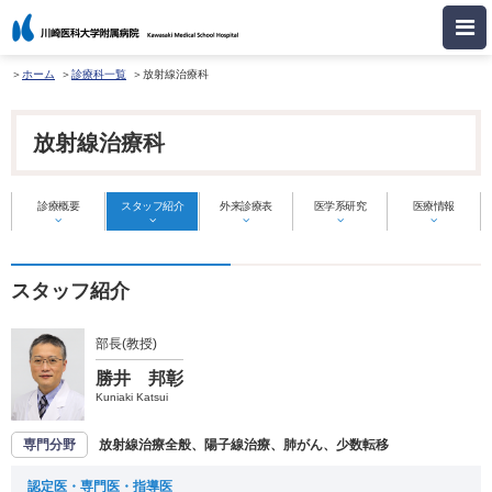
ホーム
診療科一覧
放射線治療科
放射線治療科
診療概要
スタッフ紹介
外来診療表
医学系研究
医療情報
スタッフ紹介
部長(教授)
勝井 邦彰
Kuniaki Katsui
専門分野
放射線治療全般、陽子線治療、肺がん、少数転移
認定医・専門医・指導医