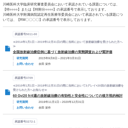
川崎医科大学臨床研究審査委員会において承認されている課題については、
【特○○○○】または【特附分○○○○】の承認番号で表示しております。
川崎医科大学附属病院認定再生医療等委員会において承認されている課題につ
いては、【RM〇〇〇〇】の承認番号で表示しております。
承認番号5011-00
≪2014年1月1日～2019年12月31日の間に当科において放射線治療を受けられた方へ
≫
全国放射線治療症例に基づく放射線治療の実態調査および質評価
研究期間
2015年9月8日～2021年3月31日
お問い合わせ
余田 栄作
承認番号3709
≪2010年1月1日～2018年12月31日の間に当科において3グレイ×20回の放射線治療を
受けられた方へお知らせ≫
60 Gy/20 fr/4週の放射線治療の有効性と安全性についての後方視的検討
研究期間
2019年11月1日～2020年12月31日
お問い合わせ
余田 栄作
承認番号3272-1