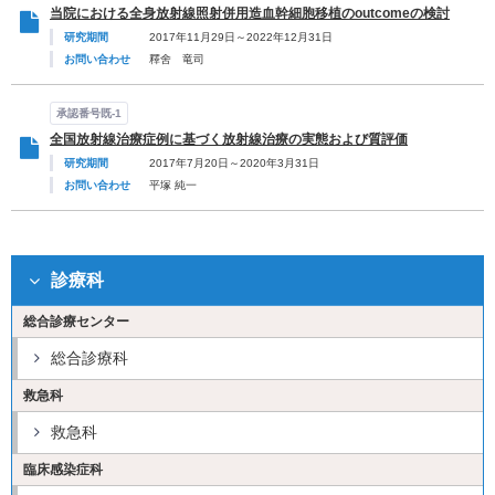
当院における全身放射線照射併用造血幹細胞移植のoutcomeの検討
研究期間
2017年11月29日～2022年12月31日
お問い合わせ
釋舍 竜司
承認番号既-1
全国放射線治療症例に基づく放射線治療の実態および質評価
研究期間
2017年7月20日～2020年3月31日
お問い合わせ
平塚 純一
診療科
総合診療センター
総合診療科
救急科
救急科
臨床感染症科