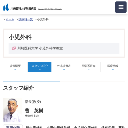
ホーム
診療科一覧
小児外科
小児外科
川崎医科大学 小児外科学教室
診療概要
スタッフ紹介
外来診療表
医学系研究
医療情報
スタッフ紹介
部長(教授)
曹 英樹
Hideki Soh
専門分野
新生児外科、小児内視鏡外科、小児消化器外科、外科栄養、悪性