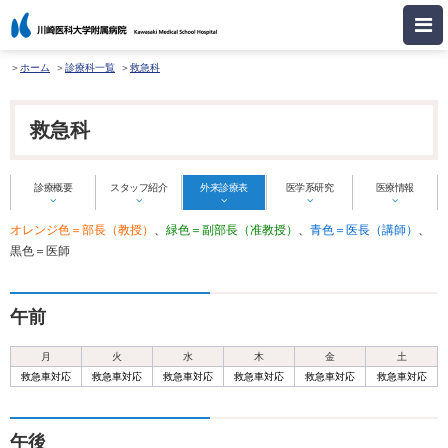
ホーム
診療科一覧
救急科
救急科
診療概要
スタッフ紹介
外来診療表
医学系研究
医療情報
オレンジ色＝部長（教授）
、
緑色＝副部長（准教授）
、
青色＝医長（講師）
、
黒色＝医師
午前
月
火
水
木
金
土
救急車対応
救急車対応
救急車対応
救急車対応
救急車対応
救急車対応
午後