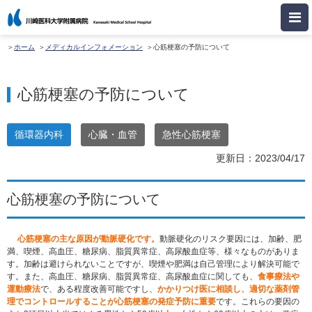
ホーム
メディカルインフォメーション
心筋梗塞の予防について
心筋梗塞の予防について
循環器内科
心臓・血管
急性心筋梗塞
更新日：2023/04/17
心筋梗塞の予防について
心筋梗塞の主な原因が動脈硬化です。
動脈硬化のリスク要因には、加齢、肥
満、喫煙、高血圧、糖尿病、脂質異常症、高尿酸血症等、様々なものがありま
す。加齢は避けられないことですが、喫煙や肥満は自己管理により解決可能で
す。また、高血圧、糖尿病、脂質異常症、高尿酸血症に関しても、
食事療法や
運動療法
で、ある程度改善可能ですし、
かかりつけ医に相談し、適切な薬剤管
理でコントロールすることが心筋梗塞の発症予防に重要
です。これらの要因の