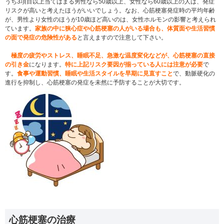
うち
3
項目以上当てはまる男性なら
50
歳以上、女性なら
60
歳以上の人は、発症
リスクが高いと考えたほうがいいでしょう。なお、心筋梗塞発症時の平均年齢
が、男性より女性のほうが
10
歳ほど高いのは、女性ホルモンの影響と考えられ
ています。
家族の中に狭心症や心筋梗塞の人がいる場合も、体質面や生活習慣
の面で発症の危険性がある
と言えますので注意して下さい。
極度の疲労やストレス、睡眠不足、急激な温度変化などが、心筋梗塞の直接
の引き金
になります。
特に上記リスク要因が揃っている人には注意が必要
で
す。
食事や運動習慣、睡眠や生活スタイルを早期に見直すこと
で、動脈硬化の
進行を抑制し、心筋梗塞の発症を未然に予防することが大切です。
心筋梗塞の治療