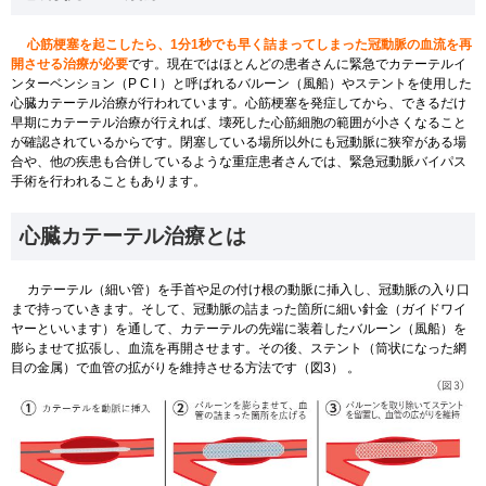
心筋梗塞を起こしたら、
1
分
1
秒でも早く詰まってしまった冠動脈の血流を再
開させる治療が必要
です。現在ではほとんどの患者さんに緊急でカテーテルイ
ンターベンション（P C I ）と呼ばれるバルーン（風船）やステントを使用した
心臓カテーテル治療が行われています。心筋梗塞を発症してから、できるだけ
早期にカテーテル治療が行えれば、壊死した心筋細胞の範囲が小さくなること
が確認されているからです。閉塞している場所以外にも冠動脈に狭窄がある場
合や、他の疾患も合併しているような重症患者さんでは、緊急冠動脈バイパス
手術を行われることもあります。
心臓カテーテル治療とは
カテーテル（細い管）を手首や足の付け根の動脈に挿入し、冠動脈の入り口
まで持っていきます。そして、冠動脈の詰まった箇所に細い針金（ガイドワイ
ヤーといいます）を通して、カテーテルの先端に装着したバルーン（風船）を
膨らませて拡張し、血流を再開させます。その後、ステント（筒状になった網
目の金属）で血管の拡がりを維持させる方法です（図
3
） 。