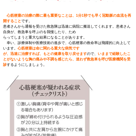
心筋梗塞の治療の際に最も重要なことは、
1
分
1
秒でも早く冠動脈の血流を再
開すること
です。
患者さんから通報を受けた救急隊は迅速に病院に搬送してくれます。患者さん
自身が、救急車を呼ぶのを我慢したり、ため
らってしまうと重大な結果になることがあります。
幸い、診療体制や医療技術の進歩で、心筋梗塞の救命率は飛躍的に向上して
います。
心筋梗塞は命に関わる重大な病気です
が、迅速に治療すれば、もとの健康を取り戻せます
ので、
いままで経験したこ
とがないような胸の痛みや不調を感じたら、迷わず救急車を呼び医療機関を受
診
するようにしましょう。