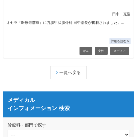
田中 克浩
オセラ『医療最前線』に乳腺甲状腺外科 田中部長が掲載されました。
詳細を読む
がん
女性
メディア
一覧へ戻る
メディカル
インフォメーション 検索
診療科・部門で探す