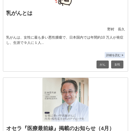
乳がんとは
野村 長久
乳がんは、女性に最も多い悪性腫瘍で、日本国内では年間約10 万人が発症
し、生涯で９人に１人
詳細を読む
がん
女性
オセラ『医療最前線』掲載のお知らせ（4月）