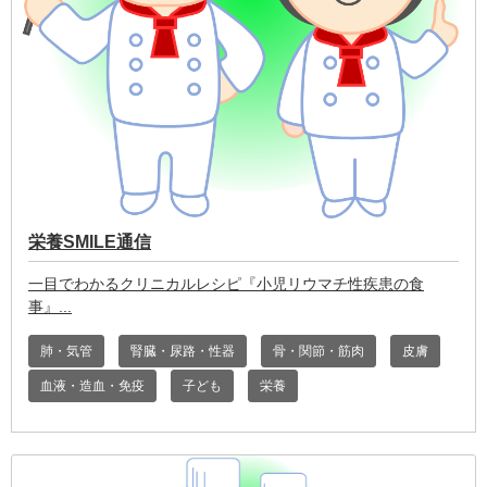
栄養SMILE通信
一目でわかるクリニカルレシピ『小児リウマチ性疾患の食
事』
肺・気管
腎臓・尿路・性器
骨・関節・筋肉
皮膚
血液・造血・免疫
子ども
栄養