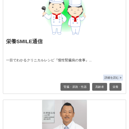
栄養SMILE通信
一目でわかるクリニカルレシピ『慢性腎臓病の食事』
詳細を読む
腎臓・尿路・性器
高齢者
栄養