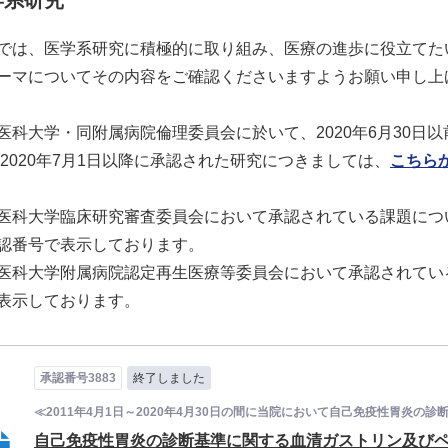
学系研究
施設基準等
念誌
では、医学系研究に積極的に取り組み、医療の進歩に役立てた
先進医療
ン
ーマについてその内容をご確認くださいますようお願い申し上
医科大学・同附属病院倫理委員会に於いて、2020年6月30日
 2020年7月1日以降に承認された研究につきましては、
こちら
医科大学臨床研究審査委員会において承認されている課題について
認番号で表示しております。
医科大学附属病院認定再生医療等委員会において承認されてい
表示しております。
承認番号3883
終了しました
≪2011年4月1日～2020年4月30日の間に当院において自己免疫性胃炎の診
自己免疫性胃炎の診断基準に関する血清ガストリン及びペプ