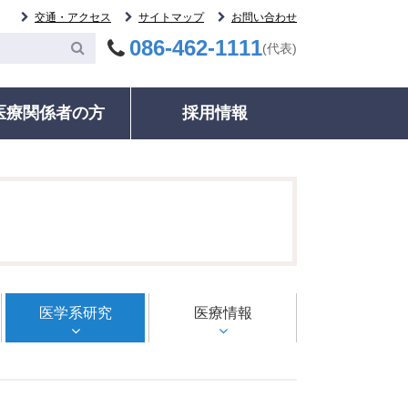
交通・アクセス
サイトマップ
お問い合わせ
086-462-1111
(代表)
医療関係者の方
採用情報
委員会
案内
その他
統計・データ
いて
等委員会
ック・健康診断
各種証明書の発行
ご紹介患者のFAX予約について
輸血について
治療実績・手術件数
監査委員会
ネル検査時における二次的所見への対応
動指導・グループ
診療記録（カルテ等）開示について
募集中の治験について
病院情報の公表
室
相談窓口・お問い合わせ
検査について
病院年報
る監査委員会
ドオピニオン外来
相談窓口・お問い合わせ
人材育成
明書の発行
医学系研究
医療福祉相談
ＮＣＤデータベース事業
医療情報
録（カルテ等）開
施設・駐車情報のご案内
いて
電子的診療情報連携体制
室のご案内
のご案内
整備加算、電子的歯科診
種のご案内
療情報連携体制整備加算