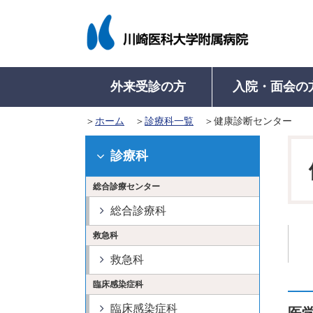
外来受診の方
入院・面会の
ホーム
診療科一覧
健康診断センター
入院について
病院概要
外来受診について
医療関係者の方
病名から診療科を探す
病名から診療科を探す
入院のご案内
病院長挨拶
学会認定施設等
初来院の方
地域医療連携室に
入院中の
診療科
（初めて受診さ
入院に際してのお願い
理念・基本方針
病院機能評価認定
診療科・部門一
入院中の
総合診療センター
再来院の方
入院生活について
医療安全管理指針
ISO 15189 認定
看護師特定行為
入院費の
外来診療表
（診察カードを
総合診療科
入院の手続き
倫理指針
教育病院として
退院の手
診療の予約
救急科
入院のご準備
意思決定支援に関する指
医学系研究
健康診断で精密
針
救急科
高次脳機能障害及
紹介状をお持ち
病院沿革
関連障害に対する
臨床感染症科
及事業
紹介状なしで受
病院組織図
臨床感染症科
病院からのお願い
診療費の計算と