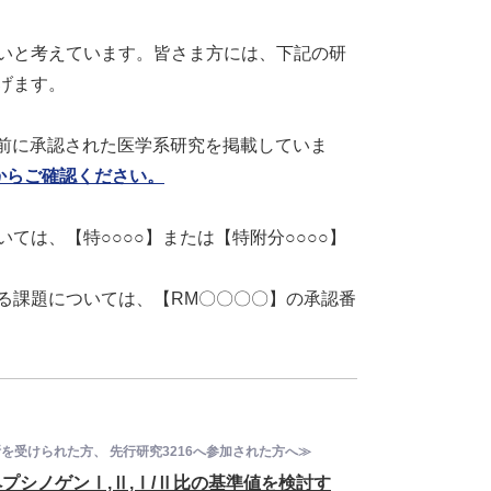
後発医薬品のある先発医
いと考えています。皆さま方には、下記の研
薬品（長期収載品）の選
定療養について
げます。
以前に承認された医学系研究を掲載していま
からご確認ください。
は、【特○○○○】または【特附分○○○○】
る課題については、【RM〇〇〇〇】の承認番
断を受けられた方、 先行研究3216へ参加された方へ≫
シノゲンⅠ,Ⅱ,Ⅰ/Ⅱ比の基準値を検討す