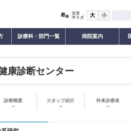
大
小
方
診療科・部門一覧
病院案内
患者の権利
診療について
面会・お見舞い
認定再生医療等
その他ご
ついて(ご紹介の流れと手順)
食事
患者の権利・患者の皆さまへ
診療受付・診療時間と休診日
面会・お見舞いのご案内
ご紹介患者のオンライン予約につ
認定再生医療
人間ド
健康診断センター
れる方）
覧
お部屋
外来診療表
川崎医科大学附属病院の子ども憲
診療科・部門一覧
セカンドオピニオン外来
医療安全に係る
がん遺伝子パ
個別運
章
運動教
研修
ご案内・お支払い
医師支援
外来診療表
院内研修（職員専用）
医療安全に係
お持ちの方）
患者の皆さまの声
セカン
続き
病名から診療科を探す
施設紹介
患者満足度調査
各種証
診療概要
かかりつけ医を推奨しています
スタッフ紹介
外来診療表
検査対象の方
フロアMAP
包括同意のお願い
診療記
びその
救急受診のご案内
の方
示につ
患者図書室
支援普
包括同意のお願い
診される方
健康教
サービス施設
施設基準・先進医療
お支払い
予防接