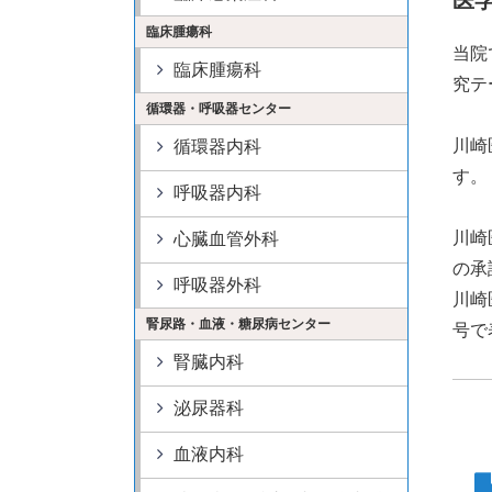
医
病院情報
臨床腫瘍科
附属病院50周年記
特定機能病院
当院
大学病院改革プラ
臨床腫瘍科
指定医療機関
究テ
循環器・呼吸器センター
川崎
循環器内科
す。
呼吸器内科
川崎
心臓血管外科
の承
呼吸器外科
川崎
腎尿路・血液・糖尿病センター
号で
腎臓内科
泌尿器科
血液内科