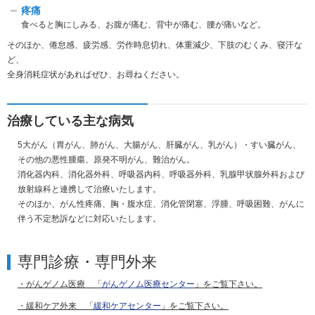
疼痛
食べると胸にしみる、お腹が痛む、背中が痛む、腰が痛いなど。
そのほか、倦怠感、疲労感、労作時息切れ、体重減少、下肢のむくみ、寝汗な
ど、
全身消耗症状があればぜひ、お尋ねください。
治療している主な病気
5大がん（胃がん、肺がん、大腸がん、肝臓がん、乳がん）・すい臓がん、
その他の悪性腫瘍、原発不明がん、難治がん。
消化器内科、消化器外科、呼吸器内科、呼吸器外科、乳腺甲状腺外科および
放射線科と連携して治療いたします
。
そのほか、がん性疼痛、胸・腹水症、消化管閉塞、浮腫、呼吸困難、がんに
伴う不定愁訴などに対応いたします。
専門診療・専門外来
・がんゲノム医療 「
がんゲノム医療センター
」をご覧下さい。
・緩和ケア外来 「
緩和ケアセンター
」をご覧下さい。