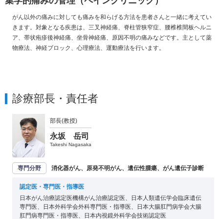
集学的痛みの管理（ペインクリニック）
がん以外の痛みに対しても痛みを和らげる方法を患者さんと一緒に考えてい
きます。対象となる疾患は、三叉神経痛、脊柱管狭窄症、腰椎椎間板ヘルニ
ア、帯状疱疹後神経痛、坐骨神経痛、原因不明の痛みなどです。主として薬
物療法、神経ブロック、心理療法、運動療法を行います。
診療部長・責任者
部長(教授)
永坂 岳司
Takeshi Nagasaka
専門分野
消化器がん、原発不明がん、遺伝性腫瘍、がん遺伝子診断
認定医・専門医・指導医
日本がん治療認定医機構がん治療認定医、日本人類遺伝学会臨床遺伝
専門医、日本外科学会外科専門医・指導医、日本大腸肛門病学会大腸
肛門病専門医・指導医、日本内視鏡外科学会技術認定医