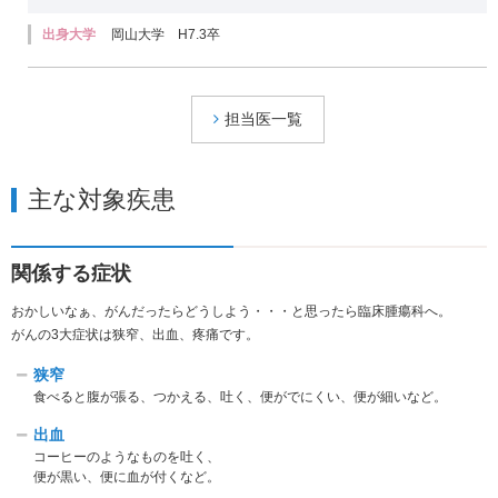
出身大学
岡山大学 H7.3卒
担当医一覧
主な対象疾患
関係する症状
おかしいなぁ、がんだったらどうしよう・・・と思ったら臨床腫瘍科へ。
がんの3大症状は狭窄、出血、疼痛です。
狭窄
食べると腹が張る、つかえる、吐く、便がでにくい、便が細いなど。
出血
コーヒーのようなものを吐く、
便が黒い、便に血が付くなど。