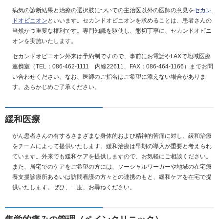
病気の診断結果と治療の選択肢についての主治医以外の医師の意見を
セカン
ドオピニオン
といいます。セカンドオピニオンを求めることは、患者さんの
当然かつ重要な権利です。専門知識を駆使し、懇切丁寧に、セカンドオピニ
オンを実施いたします。
セカンドオピニオン外来は予約制ですので、事前にお電話やFAXで地域医療
連携室（TEL：086-462-1111 内線22611、FAX：086-464-1166）までお問
い合わせください。なお、医師のご指名はご希望に添えない場合がありま
す。あらかじめご了承ください。
緩和医療
がん患者さんの有するさまざまな身体的および精神的苦痛に対し、緩和治療
をチームによって提供いたします。緩和治療は早期の導入が重要と考えられ
ています。外来でも緩和ケアを提供しますので、お気軽にご相談ください。
また、居宅でのケアをご希望の方には、ソーシャルワーカーや地域の在宅療
養支援診療所あるいは訪問看護の方々との連携のもと、緩和ケアを在宅で提
供いたします。ぜひ、一度、お尋ねください。