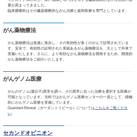
要が高まってきました。
臨床腫瘍科はその臓器横断的ながん治療と緩和医療を専門としています。
がん薬物療法
がん薬物療法は急速に進歩し、その有効性が多くのがんで証明されていま
す。安全で、有効性の証明された実績あるがん薬物療法を、主として外来で
実施いたします。さらに、より有効ながん薬物療法を開発するため、開発的
がん薬物療法をご紹介いたします。
がんゲノム医療
がんのゲノム
(
遺伝子
)
異常を調べ、その異常に合った治療を選択する医療が
可能となっています。当科ではがんゲノム医療センターの一員として、積極
的にがんゲノム医療を実施しています。
Guardant Reveal（ガーダントリビール）については
こちらをご覧くださ
い
。
セカンドオピニオン