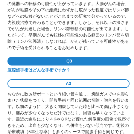
の臓器への転移の可能性が上がっていきます。大腸がんの場合、
がんが粘膜やその下の組織にわずかに広がった程度ではリンパ節
などへの転移がないことがこれまでの研究で分かっているので、
内視鏡治療で終わることができます。しかし、それ以上の深さま
でがんが到達した場合、リンパ節転移の可能性が出てきます。し
たがって、早期がんでも転移の可能性のある範囲のリンパ節を切
除（リンパ節郭清）しなければ、がんが残っている可能性がある
ので手術を受けられることをお勧めします。
Q3
腹腔鏡手術はどんな手術ですか？
A3
おなかに数ヵ所ポートという細い管を通し、炭酸ガスで中を膨ら
ませた状態をつくり、開腹手術と同じ範囲の切除・吻合を行いま
す。以前のように、大きく開腹していた時と比べて傷は小さくな
り、痛みが少なくなっただけではなく、回復も早くなっていま
す。最近の進歩により４
K
や８
K
など優れた解像度の画像で観察で
きるため、出血も少なくなり、合併症も少ない傾向です。術後の
治療成績（
5
年生存率）も多くのケースで開腹手術と同じです。