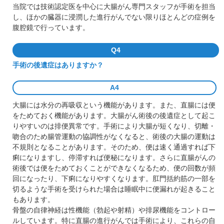
当院では技術認定医を中心に大腸がん専門スタッフが手術を担当
し、ほかの臓器に浸潤した進行がんでない限りほとんどの症例を
腹腔鏡で行っています。
Q4
手術の後遺症はありますか？
A4
大腸には水分の再吸収という機能があります。また、直腸には便
をためておく機能があります。大腸がん術後の後遺症として起こ
りやすいのは排便異常です。手術により大腸が短くなり、切離・
吻合のため腸管運動の協調性がなくなると、術後の大腸の運動は
不規則となることがあります。そのため、便は速く通過すれば下
痢になりますし、停滞すれば便秘になります。さらに直腸がんの
術後では便をためておくことができなくなるため、便の回数が頻
回になったり、下痢になりやすくなります。肛門括約筋の一部を
切るような手術を受けられた場合は睡眠中に便漏れが起きること
もあります。
骨盤の自律神経は性機能（勃起や射精）や排尿機能をコントロー
ルしています。特に直腸の進行がんでは手術により、これらの自