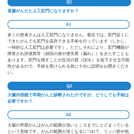
Q1
直腸がんだと人工肛門になりますか？
A1
多くの患者さんは人工肛門になりません。最近では、肛門近くに
できたがんでも肛門を温存できる手術を行っています（しかし、
一時的な人工肛門は必要です）。ただしそれにより、肛門機能が
障害され排便異常（頻回の便や便失禁（漏れ））をきたすことも
あります。肛門を残すことが生活の質（
QOL
）を低下させる可能
性があるので、手術を受けられる前に十分に説明をお聞きくださ
い。
Q2
大腸内視鏡で早期がんと診断されたのですが、どうしても手術は
必要ですか？
A2
大腸の早期がんはがんの範囲が浅いところまでにとどまっている
という意味です。がんの範囲が深くなるにつれて、リンパ節や他