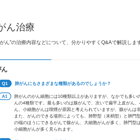
施設基準等
念誌
先進医療
ン
がん治療
“がん”の治療内容などについて、分かりやすくQ&Aで解説しま
がん
Q1
肺がんにもさまざまな種類があるのでしょうか？
A1
肺がんのがん細胞には10種類以上がありますが、なかでも多い
んの4種類です。最も多いのは腺がんで、次いで扁平上皮がん、
ん、小細胞がんは喫煙が原因と考えられていますが、腺がんは
また、がんのできる場所によっても、肺野型（末梢型）と肺門
の端のほうにできるがんで腺がん、大細胞がんが多く、肺門型
小細胞がんが多く見られます。