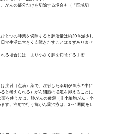
く、がんの部分だけを切除する場合も（「区域切
ひとつの肺葉を切除すると肺活量は約20％減少し
も日常生活に大きく支障きたすことはまずありませ
される場合には、より小さく肺を切除する手術
くは注射（点滴）薬で、注射した薬剤が血液の中に
いると考えられる）がん細胞の増殖を抑えることに
の薬を使うかは、肺がんの種類（非小細胞がん・小
ます。注射で行う抗がん薬治療は、3～4週間を1