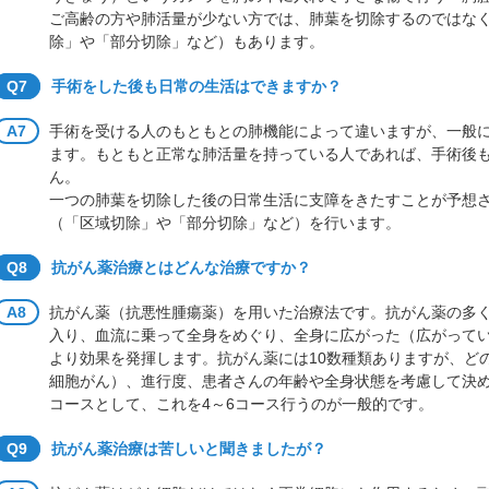
ご高齢の方や肺活量が少ない方では、肺葉を切除するのではな
除」や「部分切除」など）もあります。
Q7
手術をした後も日常の生活はできますか？
A7
手術を受ける人のもともとの肺機能によって違いますが、一般に
ます。もともと正常な肺活量を持っている人であれば、手術後
ん。
一つの肺葉を切除した後の日常生活に支障をきたすことが予想
（「区域切除」や「部分切除」など）を行います。
Q8
抗がん薬治療とはどんな治療ですか？
A8
抗がん薬（抗悪性腫瘍薬）を用いた治療法です。抗がん薬の多
入り、血流に乗って全身をめぐり、全身に広がった（広がって
より効果を発揮します。抗がん薬には10数種類ありますが、ど
細胞がん）、進行度、患者さんの年齢や全身状態を考慮して決め
コースとして、これを4～6コース行うのが一般的です。
Q9
抗がん薬治療は苦しいと聞きましたが？