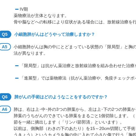
IV期
薬物療法が主体となります。
骨や脳などへの転移により症状がある場合には、放射線治療を
Q5
小細胞肺がんはどうやって治療しますか？
A5
小細胞肺がんは胸の中にとどまっている状態の「限局型」と胸
法が異なります。
「限局型」は抗がん薬治療と放射線治療を組み合わせた治療
「進展型」では薬物療法（抗がん薬治療や、免疫チェックポ
Q6
肺がんの手術はどのようなことをするのですか？
A6
肺は、右は上･中･外の3つの肺葉から、左は上･下の2つの肺葉
肺葉のうちがんのできている肺葉をまるごと1個切除します。（
節を一緒に摘出します（「リンパ節郭清」といいます）。
以前は、側胸部（わきの下のあたり）を15～20cm切開して手
うきょう）というカメラを胸の中に入れて小さな傷で行う「胸