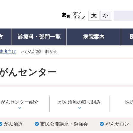
大
小
方
診療科・部門一覧
病院案内
患者向け
がん治療 - 肺がん
患者の権利
診療について
面会・お見舞い
認定再生医療等
その他ご
ついて(ご紹介の流れと手順)
食事
患者の権利・患者の皆さまへ
診療受付・診療時間と休診日
面会・お見舞いのご案内
ご紹介患者のオンライン予約につ
認定再生医療
人間ド
がんセンター
れる方）
覧
お部屋
外来診療表
川崎医科大学附属病院の子ども憲
診療科・部門一覧
セカンドオピニオン外来
医療安全に係る
がん遺伝子パ
個別運
章
運動教
研修
ご案内・お支払い
医師支援
外来診療表
院内研修（職員専用）
医療安全に係
お持ちの方）
患者の皆さまの声
セカン
続き
病名から診療科を探す
施設紹介
患者満足度調査
各種証
がんセンター紹介
かかりつけ医を推奨しています
がん治療の取り組み
医
検査対象の方
フロアMAP
包括同意のお願い
診療記
びその
救急受診のご案内
の方
示につ
患者図書室
支援普
包括同意のお願い
診される方
健康教
がん治療
市民公開講座・勉強会
がんサロン
サービス施設
施設基準・先進医療
お支払い
予防接