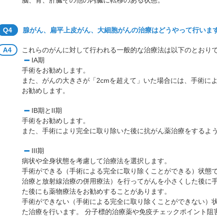
脳、骨、肝臓その他の内臓に転移のある状態。
Q4
腺がん、扁平上皮がん、大細胞がんの治療はどうやって行いま
A4
これらのがんに対して行われる一般的な治療法は以下のとおり
IA期
手術をお勧めします。
また、がんの大きさが「2cmを超えて」いた場合には、手術に
お勧めします。
IB期とII期
手術をお勧めします。
また、手術により完全に取り除いた後に抗がん薬治療をするよ
III期
病状や全身状態を考慮して治療法を選択します。
手術ができる（手術による完全に取り除くことができる）状態
治療と放射線治療の併用療法）を行ってがんを小さくした後に
た後にも薬物療法をお勧めすることがあります。
手術ができない（手術による完全に取り除くことができない）
た治療を行います。 分子標的治療薬や免疫チェックポイント阻