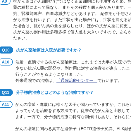
A9
抗がん薬はがん細胞だけではなく正常細胞にも作用するため、
薬の種類によって異なり、またその程度も個人差があります。
痢、腎機能障害、白血球減少などがあります。 副作用が予想さ
がら治療を行います。また症状が出た場合には、症状を抑える
た場合は、抗がん薬の量を減らしたり、ほかの抗がん薬に変更
抗がん薬の副作用は多種多様で個人差も大きいですので、あら
ださい。
Q10
抗がん薬治療は入院が必要ですか？
A10
注射・点滴でする抗がん薬治療は、これまでは大半が入院で行
少ない抗がん薬の開発や、副作用に対する治療法が進歩したこ
行うことができるようになりました。
外来通院での治療は、
「通院治療センター」
で行います。
Q11
分子標的治療とはどのような治療ですか？
A11
がんの増殖・進展には様々な因子が関わっていますが、これら
よってがんを治療をする方法です。従来の抗がん薬と比較して
ます。一方で、分子標的治療に特有な副作用もあり、それらに
がんの増殖に関わる異常な遺伝子（EGFR遺伝子変異、ALK融