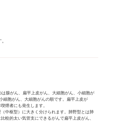
後発医薬品のある先発医
薬品（長期収載品）の選
定療養について
す。
のは腺がん、扁平上皮がん、大細胞がん、小細胞が
小細胞がん、大細胞がんの順です。扁平上皮が
非喫煙者にも発生します。
型（中枢型）に大きく分けられます。肺野型とは肺
は比較的太い気管支にできるがんで扁平上皮がん、