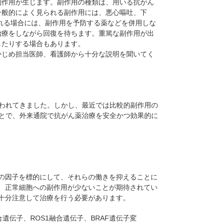
副作用が生じます。副作用の種類は、用いる抗がん
一般的によく見られる副作用には、悪心嘔吐、下
れる場合には、副作用を予防する薬などを併用しな
治療をしながら回復を待ちます。重篤な副作用が出
したりする場合もあります。
かじめ担当医師、看護師から十分な説明を聞いてく
われてきました。しかし、最近では比較的副作用の
とで、外来通院で抗がん薬治療を安全かつ効果的に
の因子を標的にして、それらの働きを抑えることに
、正常細胞への副作用が少ないことが期待されてい
十分注意して治療を行う必要があります。
合遺伝子、ROS1融合遺伝子、
BRAF
遺伝子変