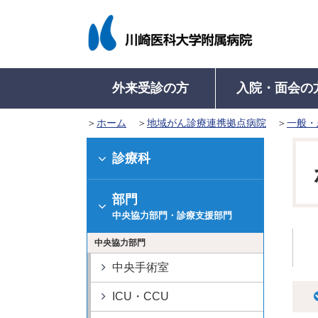
外来受診の方
入院・面会の
ホーム
地域がん診療連携拠点病院
一般・
入院について
病院概要
外来受診について
医療関係者の方
病名から診療科を探す
病名から診療科を探す
入院のご案内
病院長挨拶
学会認定施設等
初来院の方
地域医療連携室に
入院中の
診療科
（初めて受診さ
入院に際してのお願い
理念・基本方針
病院機能評価認定
診療科・部門一
入院中の
再来院の方
部門
入院生活について
医療安全管理指針
ISO 15189 認定
看護師特定行為
入院費の
外来診療表
（診察カードを
中央協力部門・診療支援部門
入院の手続き
倫理指針
教育病院として
退院の手
診療の予約
中央協力部門
入院のご準備
意思決定支援に関する指
医学系研究
健康診断で精密
針
高次脳機能障害及
中央手術室
紹介状をお持ち
病院沿革
関連障害に対する
及事業
紹介状なしで受
ICU・CCU
病院組織図
病院からのお願い
診療費の計算と