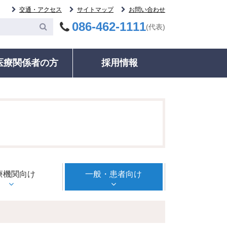
交通・アクセス
サイトマップ
お問い合わせ
086-462-1111
(代表)
医療関係者の方
採用情報
委員会
案内
その他
統計・データ
いて
等委員会
ック・健康診断
各種証明書の発行
ご紹介患者のFAX予約について
輸血について
治療実績・手術件数
監査委員会
ネル検査時における二次的所見への対応
動指導・グループ
診療記録（カルテ等）開示について
募集中の治験について
病院情報の公表
室
相談窓口・お問い合わせ
検査について
病院年報
る監査委員会
ドオピニオン外来
相談窓口・お問い合わせ
人材育成
明書の発行
療機関向け
医療福祉相談
ＮＣＤデータベース事業
一般・患者向け
録（カルテ等）開
施設・駐車情報のご案内
いて
電子的診療情報連携体制
室のご案内
のご案内
整備加算、電子的歯科診
種のご案内
療情報連携体制整備加算