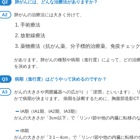
Q2
肺がんには、どんな治療法がありますか？
A2
肺がんの治療法には大きく分けて、
手術療法
放射線療法
薬物療法（抗がん薬、分子標的治療薬、免疫チェッ
があります。肺がんの種類や病期（進行度）によって、どの治
を決めます。
Q3
病期（進行度）はどうやって決めるのですか？
A3
がんの大きさや周囲臓器への広がり（「浸潤」といいます）、
かで病期が決まります。 病期を診断するために、胸腹部造影CT、
IA期（IA1期、IA2期、IA3期）
がんの大きさが「3cm以下」で「リンパ節や他の内臓に転移の
IB期
がんの大きさが「3.1～4cm」で「リンパ節や他の内臓に転移の