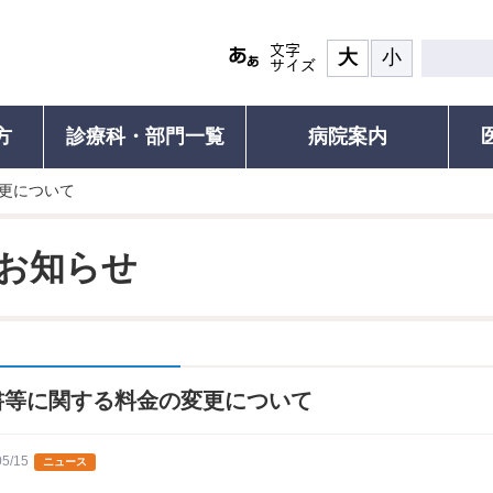
大
小
方
診療科・部門一覧
病院案内
更について
患者の権利
診療について
面会・お見舞い
認定再生医療等
その他ご
ついて(ご紹介の流れと手順)
食事
患者の権利・患者の皆さまへ
診療受付・診療時間と休診日
面会・お見舞いのご案内
ご紹介患者のオンライン予約につ
認定再生医療
人間ド
お知らせ
れる方）
覧
お部屋
外来診療表
川崎医科大学附属病院の子ども憲
診療科・部門一覧
セカンドオピニオン外来
医療安全に係る
がん遺伝子パ
個別運
章
運動教
研修
ご案内・お支払い
医師支援
外来診療表
院内研修（職員専用）
医療安全に係
お持ちの方）
患者の皆さまの声
セカン
続き
病名から診療科を探す
施設紹介
患者満足度調査
各種証
かかりつけ医を推奨しています
検査対象の方
書等に関する料金の変更について
フロアMAP
包括同意のお願い
診療記
びその
救急受診のご案内
の方
示につ
患者図書室
支援普
包括同意のお願い
診される方
健康教
05/15
ニュース
サービス施設
施設基準・先進医療
お支払い
予防接