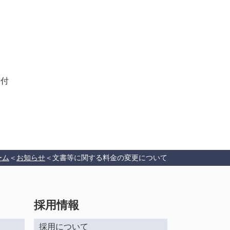
後発医薬品のある先発医
薬品（長期収載品）の選
定療養について
受付
ーム
お知らせ
文書等に関する料金の変更について
採用情報
採用について