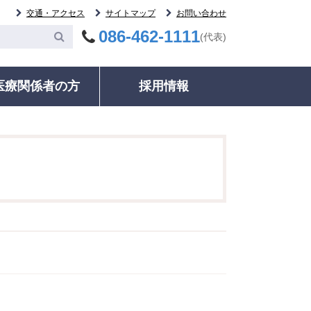
交通・アクセス
サイトマップ
お問い合わせ
086-462-1111
(代表)
医療関係者の方
採用情報
委員会
案内
その他
統計・データ
いて
等委員会
ック・健康診断
各種証明書の発行
ご紹介患者のFAX予約について
輸血について
治療実績・手術件数
監査委員会
ネル検査時における二次的所見への対応
動指導・グループ
診療記録（カルテ等）開示について
募集中の治験について
病院情報の公表
室
相談窓口・お問い合わせ
検査について
病院年報
る監査委員会
ドオピニオン外来
相談窓口・お問い合わせ
人材育成
明書の発行
医療福祉相談
ＮＣＤデータベース事業
録（カルテ等）開
施設・駐車情報のご案内
いて
電子的診療情報連携体制
室のご案内
のご案内
整備加算、電子的歯科診
種のご案内
療情報連携体制整備加算