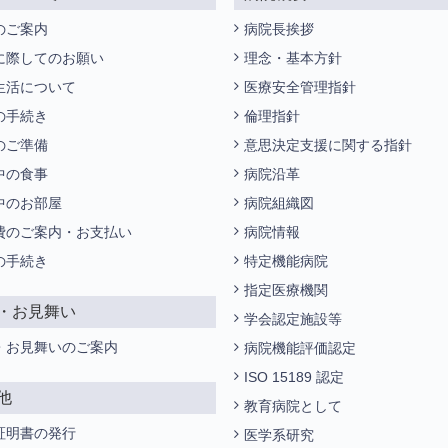
のご案内
病院長挨拶
に際してのお願い
理念・基本方針
生活について
医療安全管理指針
の手続き
倫理指針
のご準備
意思決定支援に関する指針
中の食事
病院沿革
中のお部屋
病院組織図
費のご案内・お支払い
病院情報
の手続き
特定機能病院
指定医療機関
・お見舞い
学会認定施設等
・お見舞いのご案内
病院機能評価認定
ISO 15189 認定
他
教育病院として
証明書の発行
医学系研究