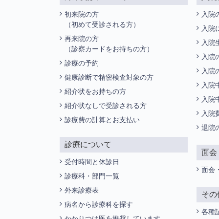
初来院の方
入院
（初めて受診される方）
入院
再来院の方
入院
（診察カードをお持ちの方）
入院
診療の予約
入院
健康診断で精密検査対象の方
入院
紹介状をお持ちの方
入院
紹介状なしで受診される方
入院
診療費の計算とお支払い
退院
診療について
面会
受付時間と休診日
面会
診療科・部門一覧
外来診療表
その
病名から診療科を探す
各種
かかりつけ医を推奨しています