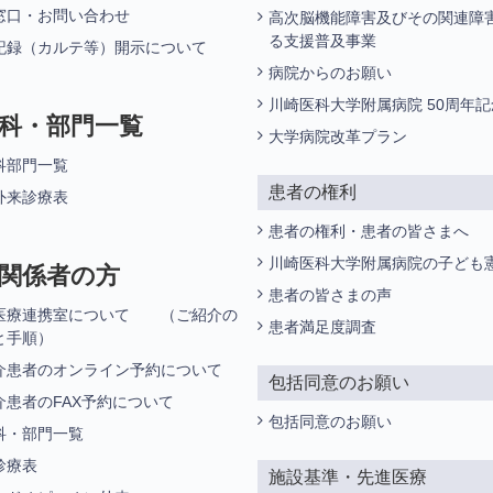
窓口・お問い合わせ
高次脳機能障害及びその関連障
る支援普及事業
記録（カルテ等）開示について
病院からのお願い
川崎医科大学附属病院 50周年
科・部門一覧
大学病院改革プラン
科部門一覧
患者の権利
外来診療表
患者の権利・患者の皆さまへ
川崎医科大学附属病院の子ども
関係者の方
患者の皆さまの声
医療連携室について （ご紹介の
患者満足度調査
と手順）
介患者のオンライン予約について
包括同意のお願い
介患者のFAX予約について
包括同意のお願い
科・部門一覧
診療表
施設基準・先進医療