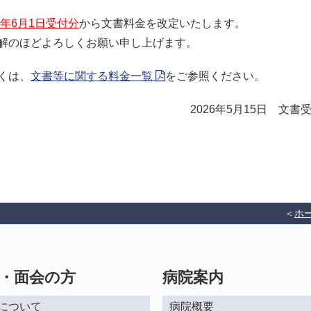
施設基準等
念誌
26年6月1日受付分
から文書料金を改定いたします。
先進医療
ン
解のほどよろしくお願い申し上げます。
くは、
文書等に関する料金一覧
をご参照ください。
2026年5月15日 文書
ホ
・面会の方
病院案内
について
病院概要