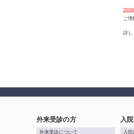
病院情報
附属病院50周年記
20
特定機能病院
大学病院改革プラ
ご理
指定医療機関
詳し
外来受診の方
入院
外来受診について
入院