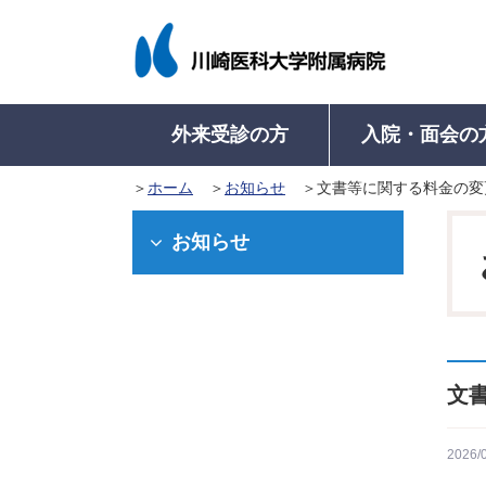
外来受診の方
入院・面会の
ホーム
お知らせ
文書等に関する料金の変
入院について
病院概要
外来受診について
医療関係者の方
病名から診療科を探す
病名から診療科を探す
入院のご案内
病院長挨拶
学会認定施設等
初来院の方
地域医療連携室に
入院中の
お知らせ
（初めて受診さ
入院に際してのお願い
理念・基本方針
病院機能評価認定
診療科・部門一
入院中の
再来院の方
入院生活について
医療安全管理指針
ISO 15189 認定
看護師特定行為
入院費の
外来診療表
（診察カードを
入院の手続き
倫理指針
教育病院として
退院の手
診療の予約
入院のご準備
意思決定支援に関する指
医学系研究
健康診断で精密
文
針
高次脳機能障害及
紹介状をお持ち
病院沿革
関連障害に対する
及事業
紹介状なしで受
2026/
病院組織図
病院からのお願い
診療費の計算と