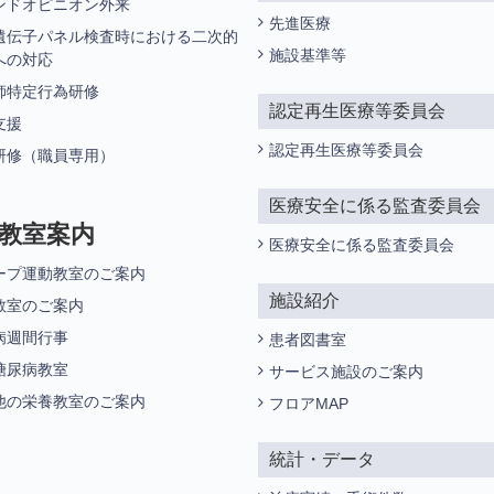
ンドオピニオン外来
先進医療
遺伝子パネル検査時における二次的
施設基準等
への対応
師特定行為研修
認定再生医療等委員会
支援
認定再生医療等委員会
研修（職員専用）
医療安全に係る監査委員会
教室案内
医療安全に係る監査委員会
ープ運動教室のご案内
施設紹介
教室のご案内
病週間行事
患者図書室
糖尿病教室
サービス施設のご案内
他の栄養教室のご案内
フロアMAP
統計・データ