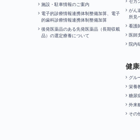
セカ
施設・駐車情報のご案内
がん
電子的診療情報連携体制整備加算、電子
所見
的歯科診療情報連携体制整備加算
看護
後発医薬品のある先発医薬品（長期収載
医師
品）の選定療養について
院内
健康
グル
栄養
糖尿
外来
その