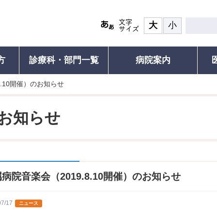
大
小
方
診療科・部門一覧
病院案内
8.10開催）のお知らせ
患者の権利
診療について
面会・お見舞い
認定再生医療等
その他ご
ついて(ご紹介の流れと手順)
食事
患者の権利・患者の皆さまへ
診療受付・診療時間と休診日
面会・お見舞いのご案内
ご紹介患者のオンライン予約につ
認定再生医療
人間ド
お知らせ
れる方）
覧
お部屋
外来診療表
川崎医科大学附属病院の子ども憲
診療科・部門一覧
セカンドオピニオン外来
医療安全に係る
がん遺伝子パ
個別運
章
運動教
研修
ご案内・お支払い
医師支援
外来診療表
院内研修（職員専用）
医療安全に係
お持ちの方）
患者の皆さまの声
セカン
続き
病名から診療科を探す
施設紹介
患者満足度調査
各種証
かかりつけ医を推奨しています
検査対象の方
病院音楽会（2019.8.10開催）のお知らせ
フロアMAP
包括同意のお願い
診療記
びその
救急受診のご案内
の方
示につ
患者図書室
支援普
包括同意のお願い
診される方
健康教
07/17
ニュース
サービス施設
施設基準・先進医療
お支払い
予防接