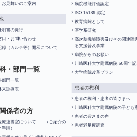
・お見舞いのご案内
病院機能評価認定
ISO 15189 認定
他
教育病院として
証明書の発行
医学系研究
窓口・お問い合わせ
高次脳機能障害及びその関連障
る支援普及事業
記録（カルテ等）開示について
病院からのお願い
川崎医科大学附属病院 50周年
科・部門一覧
大学病院改革プラン
科部門一覧
患者の権利
外来診療表
患者の権利・患者の皆さまへ
川崎医科大学附属病院の子ども
関係者の方
患者の皆さまの声
医療連携室について （ご紹介の
患者満足度調査
と手順）