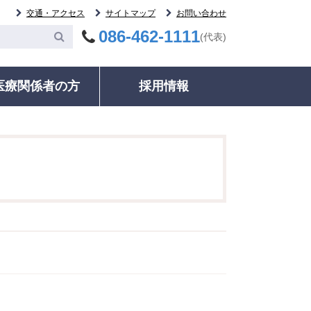
交通・アクセス
サイトマップ
お問い合わせ
086-462-1111
(代表)
医療関係者の方
採用情報
委員会
案内
その他
統計・データ
いて
等委員会
ック・健康診断
各種証明書の発行
ご紹介患者のFAX予約について
輸血について
治療実績・手術件数
監査委員会
ネル検査時における二次的所見への対応
動指導・グループ
診療記録（カルテ等）開示について
募集中の治験について
病院情報の公表
室
相談窓口・お問い合わせ
検査について
病院年報
る監査委員会
ドオピニオン外来
相談窓口・お問い合わせ
人材育成
明書の発行
医療福祉相談
ＮＣＤデータベース事業
録（カルテ等）開
施設・駐車情報のご案内
いて
電子的診療情報連携体制
室のご案内
のご案内
整備加算、電子的歯科診
種のご案内
療情報連携体制整備加算