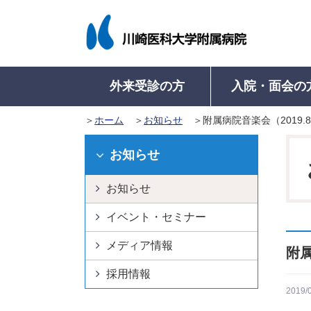
外来受診の方
入院・面会の
ホーム
お知らせ
附属病院音楽会（2019.
入院について
病院概要
外来受診について
医療関係者の方
病名から診療科を探す
病名から診療科を探す
入院のご案内
病院長挨拶
学会認定施設等
初来院の方
地域医療連携室に
入院中の
お知らせ
（初めて受診さ
入院に際してのお願い
理念・基本方針
病院機能評価認定
診療科・部門一
入院中の
お知らせ
再来院の方
入院生活について
医療安全管理指針
ISO 15189 認定
看護師特定行為
入院費の
外来診療表
（診察カードを
入院の手続き
倫理指針
イベント・セミナー
教育病院として
退院の手
診療の予約
入院のご準備
意思決定支援に関する指
医学系研究
メディア情報
健康診断で精密
附属
針
高次脳機能障害及
紹介状をお持ち
採用情報
病院沿革
関連障害に対する
及事業
紹介状なしで受
2019/
病院組織図
病院からのお願い
診療費の計算と