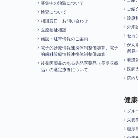
ご紹
募集中の治験について
ご紹
検査について
診療
相談窓口・お問い合わせ
外来
医療福祉相談
セカ
施設・駐車情報のご案内
がん
電子的診療情報連携体制整備加算、電子
所見
的歯科診療情報連携体制整備加算
看護
後発医薬品のある先発医薬品（長期収載
医師
品）の選定療養について
院内
健康
グル
栄養
糖尿
外来