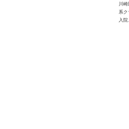
病院情報
川崎
附属病院50周年記
特定機能病院
系ク
大学病院改革プラ
入院
指定医療機関