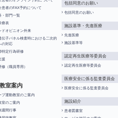
介患者のオンライン予約について
包括同意のお願い
介患者のFAX予約について
包括同意のお願い
科・部門一覧
診療表
施設基準・先進医療
ンドオピニオン外来
先進医療
遺伝子パネル検査時における二次的
施設基準等
への対応
師特定行為研修
認定再生医療等委員会
支援
認定再生医療等委員会
研修（職員専用）
医療安全に係る監査委員会
教室案内
医療安全に係る監査委員会
ープ運動教室のご案内
施設紹介
教室のご案内
病週間行事
患者図書室
糖尿病教室