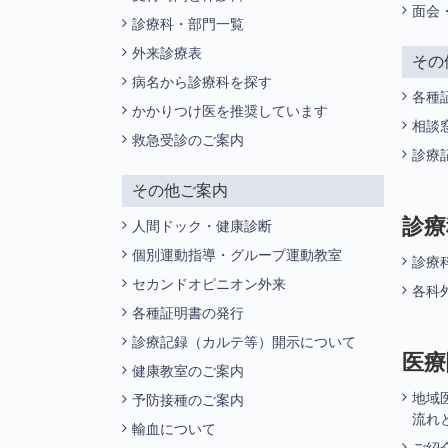
面会
診療科・部門一覧
外来診療表
その
病名から診療科を探す
各種
かかりつけ医を推奨しています
相談
救急受診のご案内
診療
その他ご案内
診療
人間ドック・健康診断
個別運動指導・グループ運動教室
診療
セカンドオピニオン外来
各科
各種証明書の発行
診療記録（カルテ等）開示について
医療
健康教室のご案内
地域
予防接種のご案内
流れ
輸血について