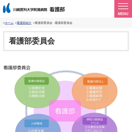
MENU
ホーム
看護部紹介
看護部委員会
看護部委員会
看護部委員会