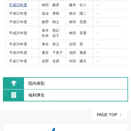
平成23年度
林田 麻美
藤本 壮八
－
平成22年度
遠迫 孝昭
根石 陽二
－
平成21年度
板野 精之
林田 晃寛
－
坂本 悠記
平成20年度
林田 晃寛
－
松本 佳子
平成19年度
角谷 裕之
吉田 晋
－
平成18年度
庵谷 千恵子
池田 雅彦
－
平成17年度
佐野 史典
作田 建夫
－
院内表彰
福利厚生
PAGE TOP