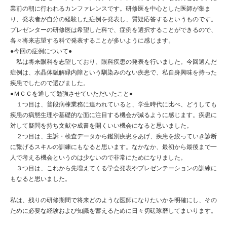
業前の朝に行われるカンファレンスです。研修医を中心とした医師が集ま
り、発表者が自分の経験した症例を発表し、質疑応答するというものです。
プレゼンターの研修医は希望した科で、症例を選択することができるので、
各々将来志望する科で発表することが多いように感じます。
●今回の症例について●
私は将来眼科を志望しており、眼科疾患の発表を行いました。今回選んだ
症例は、水晶体融解緑内障という馴染みのない疾患で、私自身興味を持った
疾患でしたので選びました。
●ＭＣＣを通して勉強させていただいたこと●
１つ目は、普段病棟業務に追われていると、学生時代に比べ、どうしても
疾患の病態生理や基礎的な面に注目する機会が減るように感じます。疾患に
対して疑問を持ち文献や成書を開くいい機会になると思いました。
２つ目は、主訴・検査データから鑑別疾患をあげ、疾患を絞っていき診断
に繋げるスキルの訓練にもなると思います。なかなか、最初から最後まで一
人で考える機会というのは少ないので非常にためになりました。
３つ目は、これから先増えてくる学会発表やプレゼンテーションの訓練に
もなると思いました。
私は、残りの研修期間で将来どのような医師になりたいかを明確にし、その
ために必要な経験および知識を蓄えるために日々切磋琢磨してまいります。