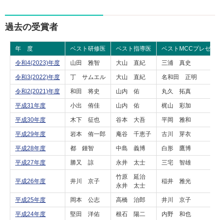
過去の受賞者
年 度
ベスト研修医
ベスト指導医
ベストMCCプレゼン
令和4(2023)年度
山田 雅智
大山 直紀
三浦 真史
令和3(2022)年度
丁 サムエル
大山 直紀
名和田 正明
令和2(2021)年度
和田 将史
山内 佑
丸久 拓真
平成31年度
小出 侑佳
山内 佑
梶山 彩加
平成30年度
木下 征也
谷本 大吾
平岡 雅和
平成29年度
岩本 侑一郎
庵谷 千恵子
古川 芽衣
平成28年度
都 鍾智
中島 義博
白形 鷹博
平成27年度
勝又 諒
永井 太士
三宅 智雄
竹原 延治
平成26年度
井川 京子
稲井 雅光
永井 太士
平成25年度
岡本 公志
高橋 治郎
井川 京子
平成24年度
堅田 洋佑
根石 陽二
内野 和也