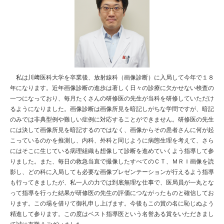
私は川﨑医科大学を卒業後、放射線科（画像診断）に入局して今年で１８
年になります。近年画像診断の進歩は著しく日々の診療に欠かせない検査の
一つになっており、毎月たくさんの研修医の先生が当科を研修していただけ
るようになりました。画像診断は画像所見を暗記しがちな学問ですが、暗記
のみでは非典型例や難しい症例に対応することができません。研修医の先生
には決して画像所見を暗記するのではなく、画像からその患者さんに何が起
こっているのかを推測し、内科、外科と同じように病態生理を考えて、さら
にはそこに生じている病理組織も想像して診断を進めていくよう指導して参
りました。また、毎日の救急当直で撮像したすべてのＣＴ、ＭＲＩ画像を読
影し、どの科に入局しても必要な画像プレゼンテーションが行えるよう指導
も行ってきましたが、私一人の力では到底無理な仕事で、医局員が一丸とな
って指導を行った結果が研修医の先生の評価につながったものと確信してお
ります。この場を借りて御礼申し上げます。今後もこの賞の名に恥じぬよう
精進して参ります。この度はベスト指導医という名誉ある賞をいただきまし