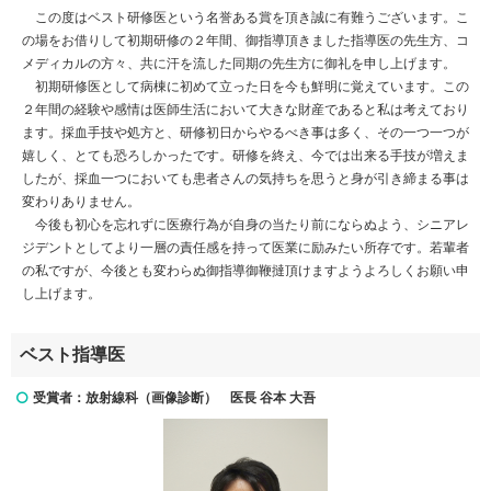
この度はベスト研修医という名誉ある賞を頂き誠に有難うございます。こ
の場をお借りして初期研修の２年間、御指導頂きました指導医の先生方、コ
メディカルの方々、共に汗を流した同期の先生方に御礼を申し上げます。
初期研修医として病棟に初めて立った日を今も鮮明に覚えています。この
２年間の経験や感情は医師生活において大きな財産であると私は考えており
ます。採血手技や処方と、研修初日からやるべき事は多く、その一つ一つが
嬉しく、とても恐ろしかったです。研修を終え、今では出来る手技が増えま
したが、採血一つにおいても患者さんの気持ちを思うと身が引き締まる事は
変わりありません。
今後も初心を忘れずに医療行為が自身の当たり前にならぬよう、シニアレ
ジデントとしてより一層の責任感を持って医業に励みたい所存です。若輩者
の私ですが、今後とも変わらぬ御指導御鞭撻頂けますようよろしくお願い申
し上げます。
ベスト指導医
受賞者：放射線科（画像診断） 医長 谷本 大吾