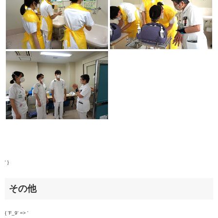
' }
その他
{ 'F_9' => '