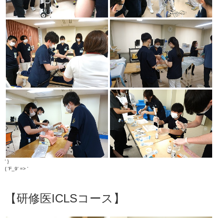
' }
{ 'F_9' => '
【研修医ICLSコース】