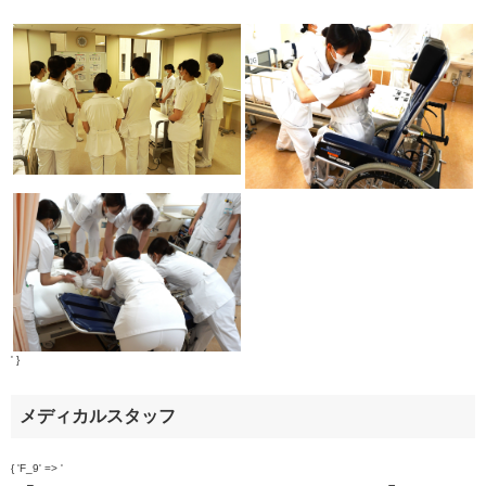
' }
メディカルスタッフ
{ 'F_9' => '