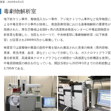
更新：2025年4月1日
毒劇物解析室
地下鉄サリン事件、毒物混入カレー事件、アジ化ナトリウム事件など化学物質に
よる中毒災害やテロ事件が頻発し、救急医療現場における薬毒物解析の重要性が
指摘された。厚生労働省は全国8ヶ所の高度救命救急センターに中毒起因物質分
析装置を配備した。当院もその一つで、中央検査部に毒劇物解析室（以下検査
室）が設置され1999年6月から稼働している。
検査室では薬毒物や農薬の急性中毒を疑われ搬送された患者の検体（胃内容物、
胃液、胃洗浄液、血清、尿など）について分析している。ガスクロマトグラフ質
量分析装置、高速液体クロマトグラフなどの精密かつ高感度な分析機器を使用し
中毒原因物質の検出を行なっている。開設当初から2025年3月までの分析総数は
3,795件である。